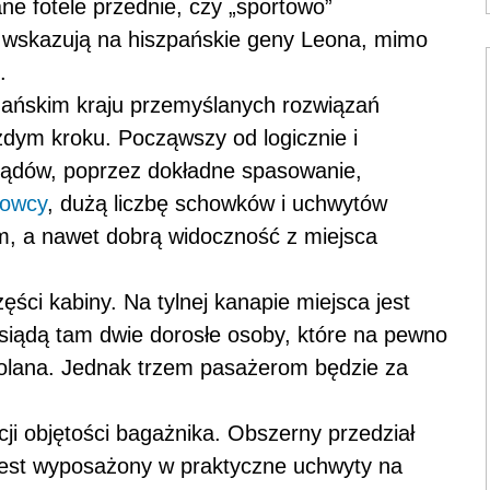
ne fotele przednie, czy „sportowo”
e wskazują na hiszpańskie geny Leona, mimo
.
zańskim kraju przemyślanych rozwiązań
żdym kroku. Począwszy od logicznie i
rządów, poprzez dokładne spasowanie,
rowcy
, dużą liczbę schowków i uchwytów
m, a nawet dobrą widoczność z miejsca
ęści kabiny. Na tylnej kanapie miejsca jest
usiądą tam dwie dorosłe osoby, które na pewno
kolana. Jednak trzem pasażerom będzie za
ji objętości bagażnika. Obszerny przedział
 jest wyposażony w praktyczne uchwyty na