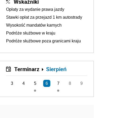
Wskaźniki
Opłaty za wydanie prawa jazdy
Stawki opłat za przejazd 1 km autostrady
Wysokość mandatów karnych
Podróże służbowe w kraju
Podróże służbowe poza granicami kraju
Terminarz
Sierpień
3
4
5
6
7
8
9