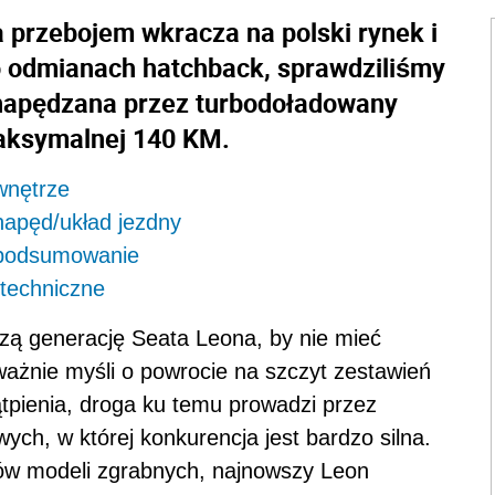
 przebojem wkracza na polski rynek i
Po odmianach hatchback, sprawdziliśmy
, napędzana przez turbodoładowany
 maksymalnej 140 KM.
wnętrze
napęd/układ jezdny
 podsumowanie
techniczne
szą generację Seata Leona, by nie mieć
ważnie myśli o powrocie na szczyt zestawień
ienia, droga ku temu prowadzi przez
h, w której konkurencja jest bardzo silna.
ów modeli zgrabnych, najnowszy Leon