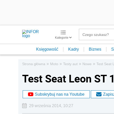
Kategorie
Księgowość
Kadry
Biznes
S
»
»
»
»
Strona główna
Moto
Testy aut
Nowe
Test Seat 
Test Seat Leon ST 
Subskrybuj nas na Youtube
Zapisz
29 września 2014, 10:27