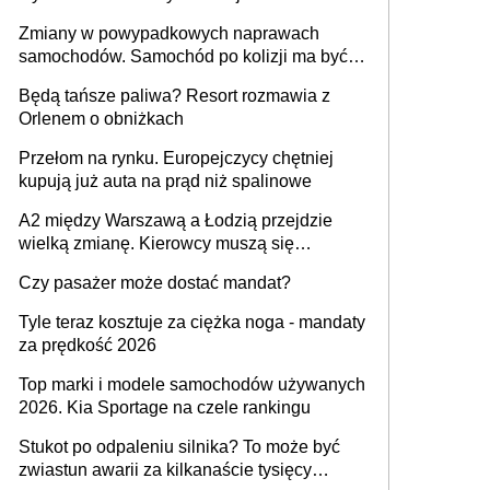
urządzenia
Zmiany w powypadkowych naprawach
samochodów. Samochód po kolizji ma być
przywrócony do stanu zgodnego z
Będą tańsze paliwa? Resort rozmawia z
technologią producenta
Orlenem o obniżkach
Przełom na rynku. Europejczycy chętniej
kupują już auta na prąd niż spalinowe
A2 między Warszawą a Łodzią przejdzie
wielką zmianę. Kierowcy muszą się
przygotować
Czy pasażer może dostać mandat?
Tyle teraz kosztuje za ciężka noga - mandaty
za prędkość 2026
Top marki i modele samochodów używanych
2026. Kia Sportage na czele rankingu
Stukot po odpaleniu silnika? To może być
zwiastun awarii za kilkanaście tysięcy