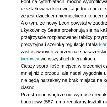
Font na cyferblatach, mocno wyprofilowa
ukształtowana kierownica jednoznaczni
że jest dzieckiem niemieckiego koncernu
A o tym, że nowy Leon powstał w zaodr
użytkownicy Seata przekonują się na ka
przejrzyście rozplanowanej tablicy przy
precyzyjną i szeroką regulację fotela
kie
zastosowanych w przedziale pasażerski
kierowcy
we wszystkich kierunkach.
Cieszy spora ilość miejsca w przedniej cz
mniej niż z przodu, ale nadal wygodnie 
nie będą narzekały na brak miejsca na 
ciasno.
Przestronne wnętrze nie wymusiło redukc
bagażowy (587 l) ma regularny kształt i