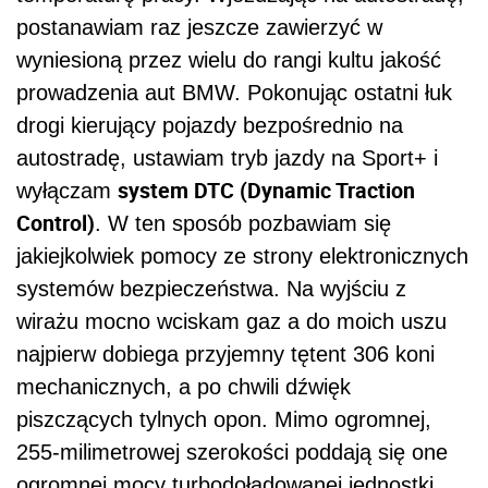
postanawiam raz jeszcze zawierzyć w
wyniesioną przez wielu do rangi kultu jakość
prowadzenia aut BMW. Pokonując ostatni łuk
drogi kierujący pojazdy bezpośrednio na
autostradę, ustawiam tryb jazdy na Sport+ i
system DTC (Dynamic Traction
wyłączam
Control)
. W ten sposób pozbawiam się
jakiejkolwiek pomocy ze strony elektronicznych
systemów bezpieczeństwa. Na wyjściu z
wirażu mocno wciskam gaz a do moich uszu
najpierw dobiega przyjemny tętent 306 koni
mechanicznych, a po chwili dźwięk
piszczących tylnych opon. Mimo ogromnej,
255-milimetrowej szerokości poddają się one
ogromnej mocy turbodoładowanej jednostki.