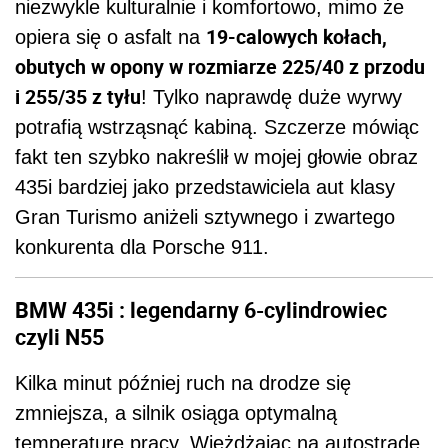
niezwykle kulturalnie i komfortowo, mimo że
19-calowych kołach,
opiera się o asfalt na
obutych w opony w rozmiarze 225/40 z przodu
i 255/35 z tyłu
! Tylko naprawdę duże wyrwy
potrafią wstrząsnąć kabiną. Szczerze mówiąc
fakt ten szybko nakreślił w mojej głowie obraz
435i bardziej jako przedstawiciela aut klasy
Gran Turismo aniżeli sztywnego i zwartego
konkurenta dla Porsche 911.
BMW 435i : legendarny 6-cylindrowiec
czyli N55
Kilka minut później ruch na drodze się
zmniejsza, a silnik osiąga optymalną
temperaturę pracy. Wjeżdżając na autostradę,