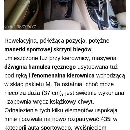
Rewelacyjna, półleżąca pozycja, potężne
manetki sportowej skrzyni biegów
umieszczone tuż przy kierownicy, masywna
dźwignia hamulca ręcznego
usytuowana tuż
fenomenalna kierownica
pod ręką i
wchodzącą
w skład pakietu M. Ta ostatnia, choć może
nieco za duża (37 cm), jest świetnie wykonana
i zapewnia wręcz książkowy chwyt.
Odnalezienie tych kilku elementów uspokaja
mnie i pozwala na nowo rozpatrywać 435i w
kategorii auta sportowego. Wciśnięciem