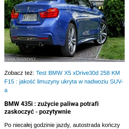
Zobacz też:
Test BMW X5 xDrive30d 258 KM
F15 : jakość limuzyny ukryta w nadwoziu SUV-
a
BMW 435i : zużycie paliwa potrafi
zaskoczyć - pozytywnie
Po niecałej godzinie jazdy, autostrada kończy