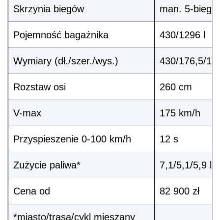
Skrzynia biegów
man. 5-bieg.
Pojemność bagażnika
430/1296 l
Wymiary (dł./szer./wys.)
430/176,5/15
Rozstaw osi
260 cm
V-max
175 km/h
Przyspieszenie 0-100 km/h
12 s
Zużycie paliwa*
7,1/5,1/5,9 l
Cena od
82 900 zł
*miasto/trasa/cykl mieszany