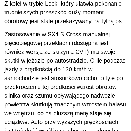
Z kolei w trybie Lock, który ułatwia pokonanie
trudniejszych przeszkód duży moment
obrotowy jest stale przekazywany na tylną oś.
Zastosowanie w SX4 S-Cross manualnej
pięciobiegowej przekładni (dostępna jest
również wersja ze skrzynią CVT) ma swoje
skutki w jeździe po autostradzie. O ile podczas
jazdy z prędkością do 130 km/h w
samochodzie jest stosunkowo cicho, o tyle po
przekroczeniu tej prędkości wzrost obrotów
silnika oraz szumu opływającego nadwozie
powietrza skutkują znacznym wzrostem hałasu
we wnętrzu, co na dłuższą metę staje się
uciążliwe. Auto przy wyższych prędkościach
jest też dość wrażliwe na boczne podmuchy