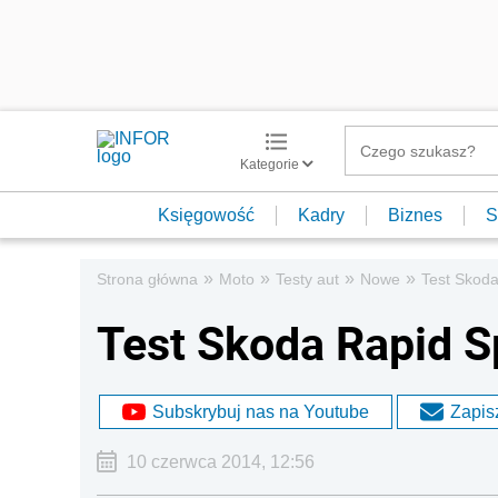
Kategorie
Księgowość
Kadry
Biznes
S
»
»
»
»
Strona główna
Moto
Testy aut
Nowe
Test Skod
Test Skoda Rapid S
Subskrybuj nas na Youtube
Zapisz
10 czerwca 2014, 12:56