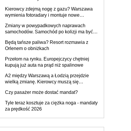
Kierowcy zdejmą nogę z gazu? Warszawa
wymienia fotoradary i montuje nowe
urządzenia
Zmiany w powypadkowych naprawach
samochodów. Samochód po kolizji ma być
przywrócony do stanu zgodnego z
Będą tańsze paliwa? Resort rozmawia z
technologią producenta
Orlenem o obniżkach
Przełom na rynku. Europejczycy chętniej
kupują już auta na prąd niż spalinowe
A2 między Warszawą a Łodzią przejdzie
wielką zmianę. Kierowcy muszą się
przygotować
Czy pasażer może dostać mandat?
Tyle teraz kosztuje za ciężka noga - mandaty
za prędkość 2026