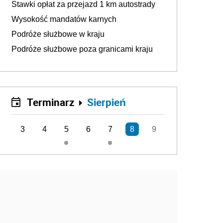
Stawki opłat za przejazd 1 km autostrady
Wysokość mandatów karnych
Podróże służbowe w kraju
Podróże służbowe poza granicami kraju
Terminarz
Sierpień
3
4
5
6
7
8
9