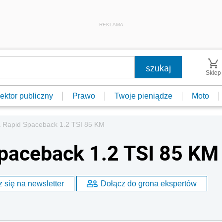
REKLAMA
Sklep
ektor publiczny
Prawo
Twoje pieniądze
Moto
a Rapid Spaceback 1.2 TSI 85 KM
paceback 1.2 TSI 85 KM
 się na newsletter
Dołącz do grona ekspertów