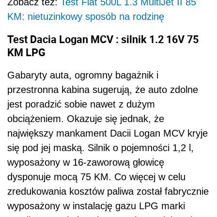
Zobacz też:
Test Fiat 500L 1.3 MultiJet II 85
KM: nietuzinkowy sposób na rodzinę
Test Dacia Logan MCV : silnik 1.2 16V 75
KM LPG
Gabaryty auta, ogromny bagażnik i
przestronna kabina sugerują, że auto zdolne
jest poradzić sobie nawet z dużym
obciążeniem. Okazuje się jednak, że
największy mankament Dacii Logan MCV kryje
się pod jej maską. Silnik o pojemności 1,2 l,
wyposażony w 16-zaworową głowicę
dysponuje mocą 75 KM. Co więcej w celu
zredukowania kosztów paliwa został fabrycznie
wyposażony w instalację gazu LPG marki