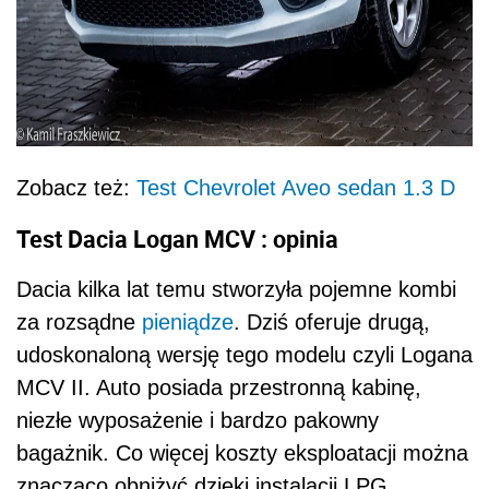
Zobacz też:
Test Chevrolet Aveo sedan 1.3 D
Test Dacia Logan MCV : opinia
Dacia kilka lat temu stworzyła pojemne kombi
za rozsądne
pieniądze
. Dziś oferuje drugą,
udoskonaloną wersję tego modelu czyli Logana
MCV II. Auto posiada przestronną kabinę,
niezłe wyposażenie i bardzo pakowny
bagażnik. Co więcej koszty eksploatacji można
znacząco obniżyć dzięki instalacji LPG