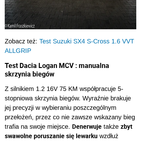
Zobacz też:
Test Suzuki SX4 S-Cross 1.6 VVT
ALLGRIP
Test Dacia Logan MCV : manualna
skrzynia biegów
Z silnikiem 1.2 16V 75 KM współpracuje 5-
stopniowa skrzynia biegów. Wyraźnie brakuje
jej precyzji w wybieraniu poszczególnym
przełożeń, przez co nie zawsze wskazany bieg
Denerwuje
zbyt
trafia na swoje miejsce.
także
swawolne poruszanie się lewarku
wzdłuż