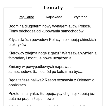
Tematy
Popularne
Najnowsze
Wybrane
Boom na długoterminowy wynajem aut w Polsce.
Firmy odchodzą od kupowania samochodów
Z tych dwóch powodów Polacy nie kupują chińskich
elektryków
Kierowcy zdejmą nogę z gazu? Warszawa wymienia
fotoradary i montuje nowe urządzenia
Zmiany w powypadkowych naprawach
samochodów. Samochód po kolizji ma być
przywrócony do stanu zgodnego z technologią
Będą tańsze paliwa? Resort rozmawia z Orlenem o
producenta
obniżkach
Przełom na rynku. Europejczycy chętniej kupują już
auta na prąd niż spalinowe