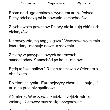
Popularne
Najnowsze
Wybrane
Boom na długoterminowy wynajem aut w Polsce.
Firmy odchodzą od kupowania samochodów
Z tych dwóch powodów Polacy nie kupują chińskich
elektryków
Kierowcy zdejmą nogę z gazu? Warszawa wymienia
fotoradary i montuje nowe urządzenia
Zmiany w powypadkowych naprawach
samochodów. Samochód po kolizji ma być
przywrócony do stanu zgodnego z technologią
Będą tańsze paliwa? Resort rozmawia z Orlenem o
producenta
obniżkach
Przełom na rynku. Europejczycy chętniej kupują już
auta na prąd niż spalinowe
A2 między Warszawą a Łodzią przejdzie wielką
zmianę. Kierowcy muszą się przygotować