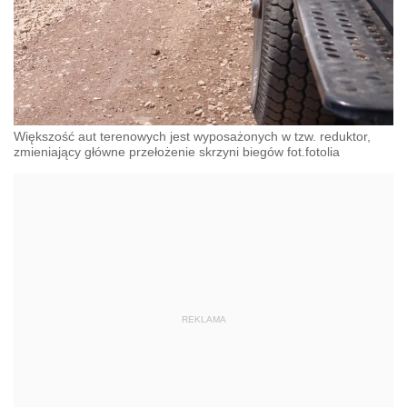
Większość aut terenowych jest wyposażonych w tzw. reduktor,
zmieniający główne przełożenie skrzyni biegów fot.fotolia