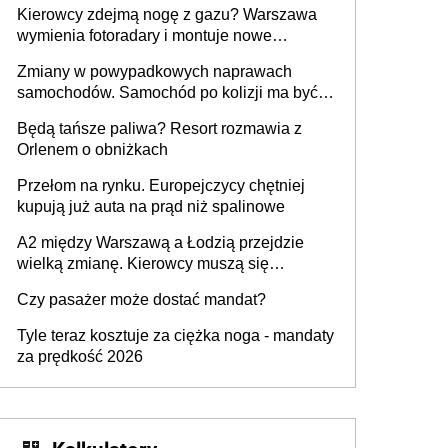
Kierowcy zdejmą nogę z gazu? Warszawa
wymienia fotoradary i montuje nowe
urządzenia
Zmiany w powypadkowych naprawach
samochodów. Samochód po kolizji ma być
przywrócony do stanu zgodnego z
Będą tańsze paliwa? Resort rozmawia z
technologią producenta
Orlenem o obniżkach
Przełom na rynku. Europejczycy chętniej
kupują już auta na prąd niż spalinowe
A2 między Warszawą a Łodzią przejdzie
wielką zmianę. Kierowcy muszą się
przygotować
Czy pasażer może dostać mandat?
Tyle teraz kosztuje za ciężka noga - mandaty
za prędkość 2026