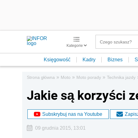
Kategorie
Księgowość
Kadry
Biznes
S
»
»
»
Strona główna
Moto
Moto porady
Technika jazdy
Jakie są korzyści z
Subskrybuj nas na Youtube
Zapisz
09 grudnia 2015, 13:01