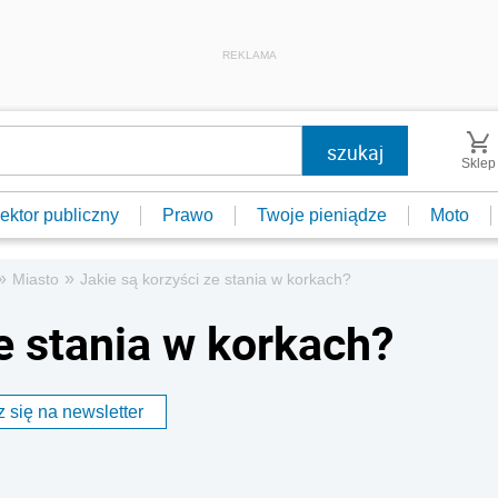
REKLAMA
Sklep
ektor publiczny
Prawo
Twoje pieniądze
Moto
»
»
Miasto
Jakie są korzyści ze stania w korkach?
e stania w korkach?
 się na newsletter