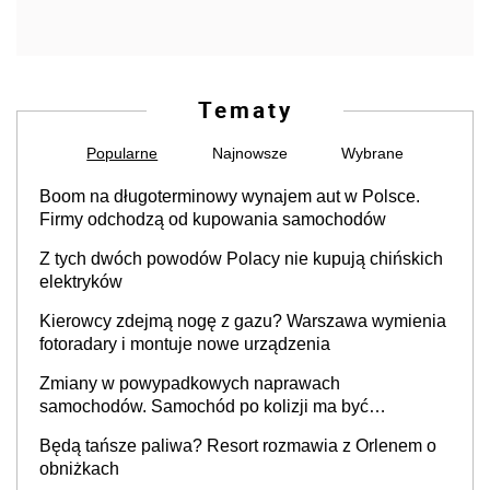
Tematy
Popularne
Najnowsze
Wybrane
Boom na długoterminowy wynajem aut w Polsce.
Firmy odchodzą od kupowania samochodów
Z tych dwóch powodów Polacy nie kupują chińskich
elektryków
Kierowcy zdejmą nogę z gazu? Warszawa wymienia
fotoradary i montuje nowe urządzenia
Zmiany w powypadkowych naprawach
samochodów. Samochód po kolizji ma być
przywrócony do stanu zgodnego z technologią
Będą tańsze paliwa? Resort rozmawia z Orlenem o
producenta
obniżkach