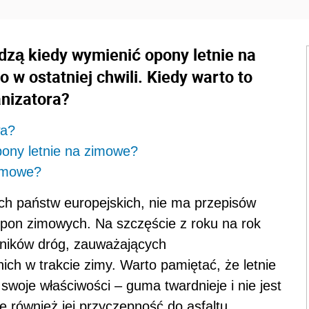
dzą kiedy wymienić opony letnie na
 w ostatniej chwili. Kiedy warto to
anizatora?
wa?
pony letnie na zimowe?
imowe?
ych państw europejskich, nie ma przepisów
pon zimowych. Na szczęście z roku na rok
wników dróg, zauważających
ich w trakcie zimy. Warto pamiętać, że letnie
swoje właściwości – guma twardnieje i nie jest
ię również jej przyczepność do asfaltu.