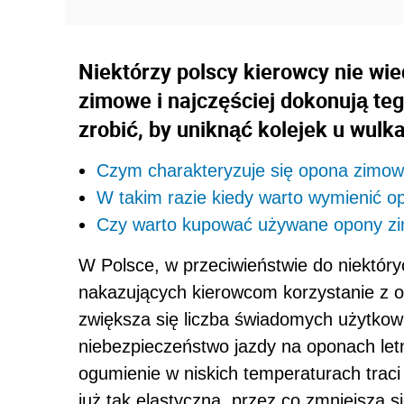
Niektórzy polscy kierowcy nie wie
zimowe i najczęściej dokonują tego
zrobić, by uniknąć kolejek u wulk
Czym charakteryzuje się opona zimo
W takim razie kiedy warto wymienić o
Czy warto kupować używane opony z
W Polsce, w przeciwieństwie do niektór
nakazujących kierowcom korzystanie z o
zwiększa się liczba świadomych użytko
niebezpieczeństwo jazdy na oponach letn
ogumienie w niskich temperaturach traci 
już tak elastyczna, przez co zmniejsza s