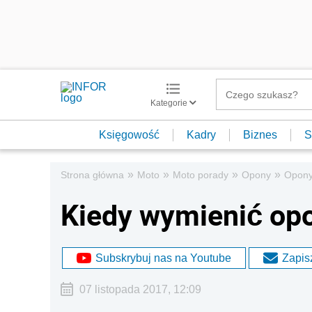
Kategorie
Księgowość
Kadry
Biznes
S
»
»
»
»
Strona główna
Moto
Moto porady
Opony
Opony
Kiedy wymienić op
Subskrybuj nas na Youtube
Zapisz
07 listopada 2017, 12:09