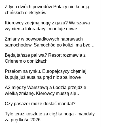
samochodów
Z tych dwóch powodów Polacy nie kupują
chińskich elektryków
Kierowcy zdejmą nogę z gazu? Warszawa
wymienia fotoradary i montuje nowe
urządzenia
Zmiany w powypadkowych naprawach
samochodów. Samochód po kolizji ma być
przywrócony do stanu zgodnego z
Będą tańsze paliwa? Resort rozmawia z
technologią producenta
Orlenem o obniżkach
Przełom na rynku. Europejczycy chętniej
kupują już auta na prąd niż spalinowe
A2 między Warszawą a Łodzią przejdzie
wielką zmianę. Kierowcy muszą się
przygotować
Czy pasażer może dostać mandat?
Tyle teraz kosztuje za ciężka noga - mandaty
za prędkość 2026