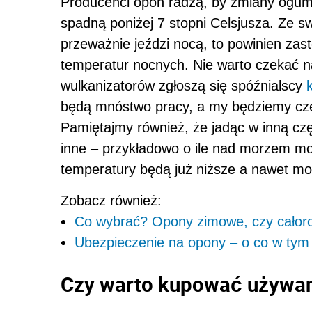
Producenci opon radzą, by zmiany ogumi
spadną poniżej 7 stopni Celsjusza. Ze s
przeważnie jeździ nocą, to powinien za
temperatur nocnych. Nie warto czekać n
wulkanizatorów zgłoszą się spóźnialscy
będą mnóstwo pracy, a my będziemy czek
Pamiętajmy również, że jadąc w inną cz
inne – przykładowo o ile nad morzem mo
temperatury będą już niższe a nawet mo
Zobacz również:
Co wybrać? Opony zimowe, czy całor
Ubezpieczenie na opony – o co w tym
Czy warto kupować używa