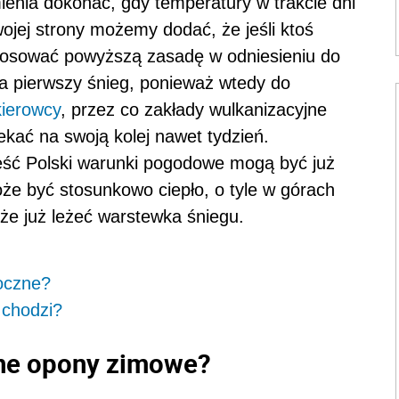
enia dokonać, gdy temperatury w trakcie dni
wojej strony możemy dodać, że jeśli ktoś
stosować powyższą zasadę w odniesieniu do
a pierwszy śnieg, ponieważ wtedy do
kierowcy
, przez co zakłady wulkanizacyjne
ać na swoją kolej nawet tydzień.
ęść Polski warunki pogodowe mogą być już
że być stosunkowo ciepło, o tyle w górach
że już leżeć warstewka śniegu.
oczne?
 chodzi?
ne opony zimowe?