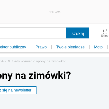
REKLAMA
Sklep
ektor publiczny
Prawo
Twoje pieniądze
Moto
»
 A-Z
Kiedy wymienić opony na zimówki?
ony na zimówki?
 się na newsletter