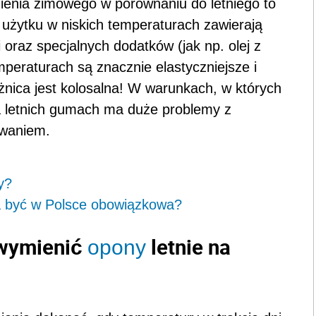
ienia zimowego w porównaniu do letniego to
użytku w niskich temperaturach zawierają
oraz specjalnych dodatków (jak np. olej z
peraturach są znacznie elastyczniejsze i
óżnica jest kolosalna! W warunkach, w których
 letnich gumach ma duże problemy z
owaniem.
y?
 być w Polsce obowiązkowa?
 wymienić
letnie na
opony