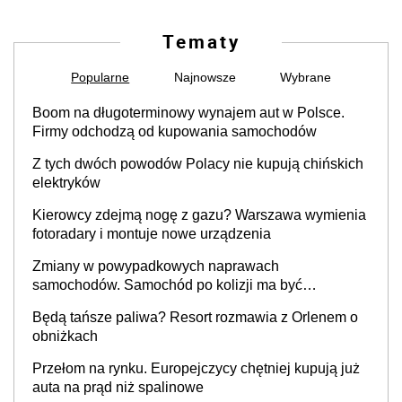
Tematy
Popularne
Najnowsze
Wybrane
Boom na długoterminowy wynajem aut w Polsce.
Firmy odchodzą od kupowania samochodów
Z tych dwóch powodów Polacy nie kupują chińskich
elektryków
Kierowcy zdejmą nogę z gazu? Warszawa wymienia
fotoradary i montuje nowe urządzenia
Zmiany w powypadkowych naprawach
samochodów. Samochód po kolizji ma być
przywrócony do stanu zgodnego z technologią
Będą tańsze paliwa? Resort rozmawia z Orlenem o
producenta
obniżkach
Przełom na rynku. Europejczycy chętniej kupują już
auta na prąd niż spalinowe