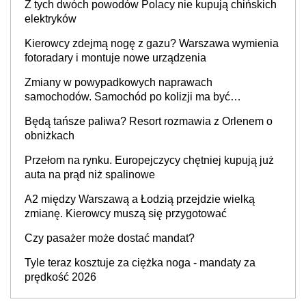
Z tych dwóch powodów Polacy nie kupują chińskich
elektryków
Kierowcy zdejmą nogę z gazu? Warszawa wymienia
fotoradary i montuje nowe urządzenia
Zmiany w powypadkowych naprawach
samochodów. Samochód po kolizji ma być
przywrócony do stanu zgodnego z technologią
Będą tańsze paliwa? Resort rozmawia z Orlenem o
producenta
obniżkach
Przełom na rynku. Europejczycy chętniej kupują już
auta na prąd niż spalinowe
A2 między Warszawą a Łodzią przejdzie wielką
zmianę. Kierowcy muszą się przygotować
Czy pasażer może dostać mandat?
Tyle teraz kosztuje za ciężka noga - mandaty za
prędkość 2026