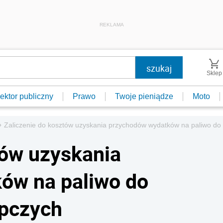
REKLAMA
Sklep
ektor publiczny
Prawo
Twoje pieniądze
Moto
»
Zaliczenie do kosztów uzyskania przychodów wydatków na paliwo d
tów uzyskania
ów na paliwo do
pczych