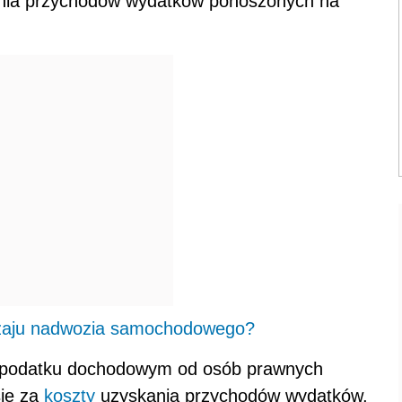
ania przychodów wydatków ponoszonych na
dzaju nadwozia samochodowego?
 o podatku dochodowym od osób prawnych
się za
koszty
uzyskania przychodów wydatków,