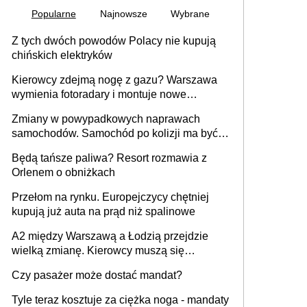
Popularne
Najnowsze
Wybrane
Z tych dwóch powodów Polacy nie kupują
chińskich elektryków
Kierowcy zdejmą nogę z gazu? Warszawa
wymienia fotoradary i montuje nowe
urządzenia
Zmiany w powypadkowych naprawach
samochodów. Samochód po kolizji ma być
przywrócony do stanu zgodnego z
Będą tańsze paliwa? Resort rozmawia z
technologią producenta
Orlenem o obniżkach
Przełom na rynku. Europejczycy chętniej
kupują już auta na prąd niż spalinowe
A2 między Warszawą a Łodzią przejdzie
wielką zmianę. Kierowcy muszą się
przygotować
Czy pasażer może dostać mandat?
Tyle teraz kosztuje za ciężka noga - mandaty