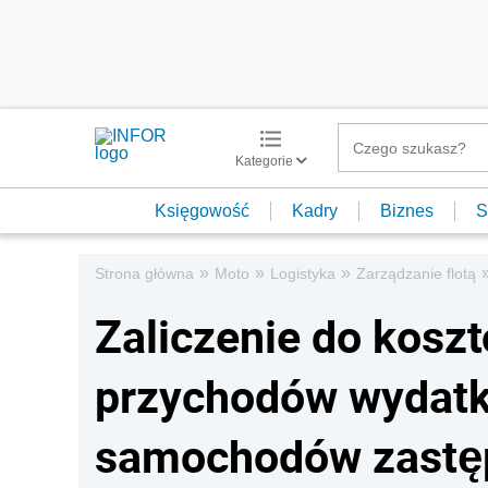
Kategorie
Księgowość
Kadry
Biznes
S
»
»
»
Strona główna
Moto
Logistyka
Zarządzanie flotą
Zaliczenie do kosz
przychodów wydatk
samochodów zastę