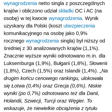
wynagrodzenia
netto singla z poszczególnych
krajów i obliczono udział
składki
OC i AC (na
osobę) w tej kwocie
wynagrodzenia
. Wynik
uzyskany dla Polski (koszt
ubezpieczenia
komunikacyjnego na osobę jako 0,9%
rocznego
wynagrodzenia
singla) był niższy od
średniej z 30 analizowanych krajów (1,1%).
Znacznie wyższe wyniki odnotowano m.in. dla
Luksemburga (1,9%), Bułgarii (1,8%), Słowenii
(1,8%), Czech (1,5%) oraz Islandii (1,4%).
„Na
drugim końcu cenowego rankingu, ulokowała
się Łotwa (0,4%) oraz Grecja (0,6%). Niskie
wyniki (po 0,7%) odnotowano też dla Danii,
Holandii, Szwecji, Turcji oraz Węgier. To
wskazuje, że niewielkie obciążenia z tytułu