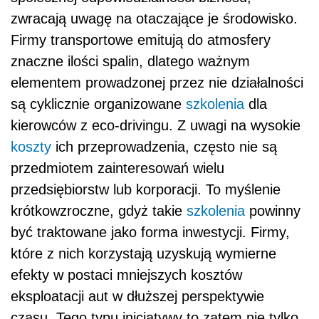
zwracają uwagę na otaczające je środowisko.
Firmy transportowe emitują do atmosfery
znaczne ilości spalin, dlatego ważnym
elementem prowadzonej przez nie działalności
są cyklicznie organizowane
szkolenia
dla
kierowców z eco-drivingu. Z uwagi na wysokie
koszty
ich przeprowadzenia, często nie są
przedmiotem zainteresowań wielu
przedsiębiorstw lub korporacji. To myślenie
krótkowzroczne, gdyż takie
szkolenia
powinny
być traktowane jako forma inwestycji. Firmy,
które z nich korzystają uzyskują wymierne
efekty w postaci mniejszych kosztów
eksploatacji aut w dłuższej perspektywie
czasu. Tego typu inicjatywy to zatem nie tylko