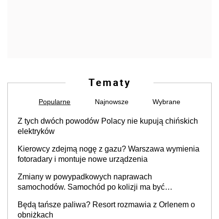
Tematy
Popularne
Najnowsze
Wybrane
Z tych dwóch powodów Polacy nie kupują chińskich
elektryków
Kierowcy zdejmą nogę z gazu? Warszawa wymienia
fotoradary i montuje nowe urządzenia
Zmiany w powypadkowych naprawach
samochodów. Samochód po kolizji ma być
przywrócony do stanu zgodnego z technologią
Będą tańsze paliwa? Resort rozmawia z Orlenem o
producenta
obniżkach