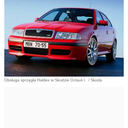
Obsługa sprzęgła Haldex w Skodzie Octavii I.
/
Skoda