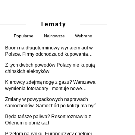
Tematy
Popularne
Najnowsze
Wybrane
Boom na długoterminowy wynajem aut w
Polsce. Firmy odchodzą od kupowania
samochodów
Z tych dwóch powodów Polacy nie kupują
chińskich elektryków
Kierowcy zdejmą nogę z gazu? Warszawa
wymienia fotoradary i montuje nowe
urządzenia
Zmiany w powypadkowych naprawach
samochodów. Samochód po kolizji ma być
przywrócony do stanu zgodnego z
Będą tańsze paliwa? Resort rozmawia z
technologią producenta
Orlenem o obniżkach
Przełom na rynku. Europejczycy chętniej