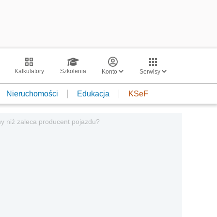
Kalkulatory
Szkolenia
Konto
Serwisy
Nieruchomości
Edukacja
KSeF
asy niż zaleca producent pojazdu?