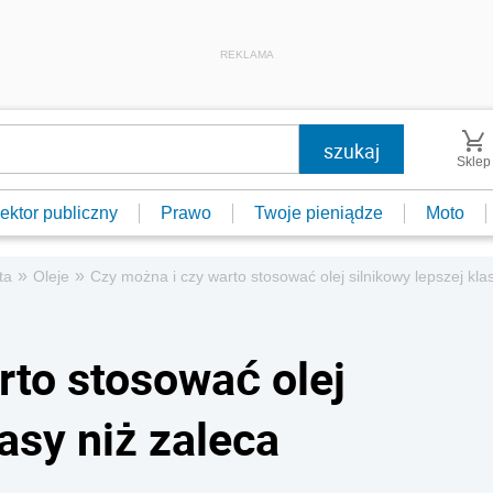
REKLAMA
Sklep
ektor publiczny
Prawo
Twoje pieniądze
Moto
»
»
ta
Oleje
Czy można i czy warto stosować olej silnikowy lepszej kl
rto stosować olej
lasy niż zaleca