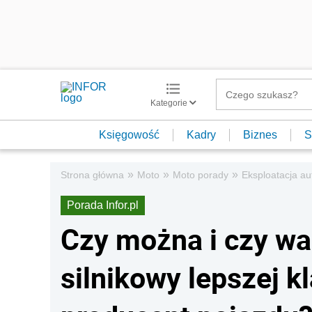
Kategorie
Księgowość
Kadry
Biznes
S
»
»
»
Strona główna
Moto
Moto porady
Eksploatacja au
Porada Infor.pl
Czy można i czy wa
silnikowy lepszej k