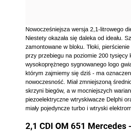
Nowocześniejsza wersja 2,1-litrowego di
Niestety okazała się daleka od ideału. S
zamontowane w bloku. Tłoki, pierścieni
przy przebiegu na poziomie 200 tysięcy k
wysokoprężnego sygnowanego logo gwiazd
którym zajmiemy się dziś - ma oznacze
nowoczesność. Miał zmniejszoną średnicę 
skrzyni biegów, a w mocniejszych warian
piezoelektryczne wtryskiwacze Delphi or
miały pojedyncze turbo i wtryski elektr
2,1 CDI OM 651 Mercedes -