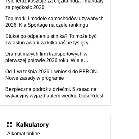
Tyle teraz kosztuje za ciężka noga - mandaty
za prędkość 2026
Top marki i modele samochodów używanych
2026. Kia Sportage na czele rankingu
Stukot po odpaleniu silnika? To może być
zwiastun awarii za kilkanaście tysięcy
złotych
Dramat małych firm transportowych w
pierwszej połowie 2026 roku. Wiele
zakończy działalność
Od 1 września 2026 r. wnioski do PFRON.
Nowe zasady w programie
Bezpieczna podróż z dziećmi. 5 zasad na
wakacyjny wyjazd autem według Gosi Rdest
Kalkulatory
Alkomat online