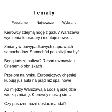
Tematy
Popularne
Najnowsze
Wybrane
Kierowcy zdejmą nogę z gazu? Warszawa
wymienia fotoradary i montuje nowe
urządzenia
Zmiany w powypadkowych naprawach
samochodów. Samochód po kolizji ma być
przywrócony do stanu zgodnego z
Będą tańsze paliwa? Resort rozmawia z
technologią producenta
Orlenem o obniżkach
Przełom na rynku. Europejczycy chętniej
kupują już auta na prąd niż spalinowe
A2 między Warszawą a Łodzią przejdzie
wielką zmianę. Kierowcy muszą się
przygotować
Czy pasażer może dostać mandat?