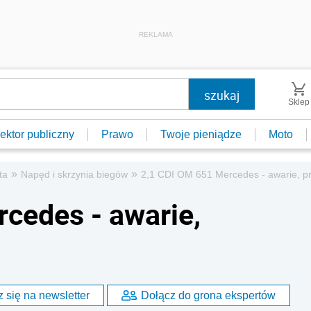
REKLAMA
Sklep
ektor publiczny
Prawo
Twoje pieniądze
Moto
»
»
ta
Napęd i skrzynia biegów
2,1 CDI OM 651 Mercedes - awarie, pr
cedes - awarie,
 się na newsletter
Dołącz do grona ekspertów