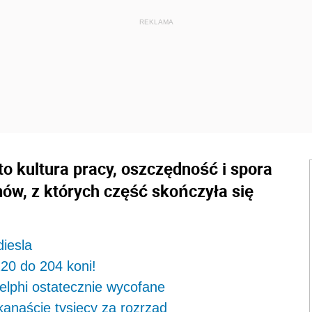
o kultura pracy, oszczędność i spora
mów, z których część skończyła się
iesla
20 do 204 koni!
elphi ostatecznie wycofane
anaście tysięcy za rozrząd