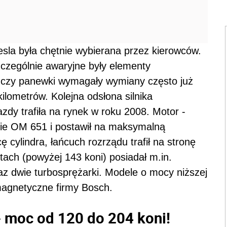
esla była chętnie wybierana przez kierowców.
zczególnie awaryjne były elementy
e czy panewki wymagały wymiany często już
ilometrów. Kolejna odsłona silnika
y trafiła na rynek w roku 2008. Motor -
nie OM 651 i postawił na maksymalną
cylindra, łańcuch rozrządu trafił na stronę
tach (powyżej 143 koni) posiadał m.in.
az dwie turbosprężarki. Modele o mocy niższej
omagnetyczne firmy Bosch.
 moc od 120 do 204 koni!