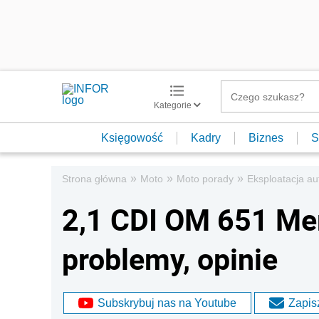
Kategorie
Księgowość
Kadry
Biznes
S
»
»
»
Strona główna
Moto
Moto porady
Eksploatacja au
2,1 CDI OM 651 Mer
problemy, opinie
Subskrybuj nas na Youtube
Zapisz