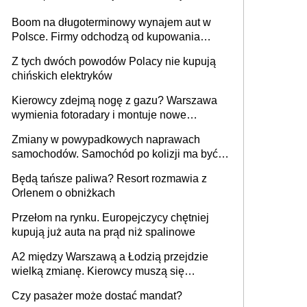
Boom na długoterminowy wynajem aut w
Polsce. Firmy odchodzą od kupowania
samochodów
Z tych dwóch powodów Polacy nie kupują
chińskich elektryków
Kierowcy zdejmą nogę z gazu? Warszawa
wymienia fotoradary i montuje nowe
urządzenia
Zmiany w powypadkowych naprawach
samochodów. Samochód po kolizji ma być
przywrócony do stanu zgodnego z
Będą tańsze paliwa? Resort rozmawia z
technologią producenta
Orlenem o obniżkach
Przełom na rynku. Europejczycy chętniej
kupują już auta na prąd niż spalinowe
A2 między Warszawą a Łodzią przejdzie
wielką zmianę. Kierowcy muszą się
przygotować
Czy pasażer może dostać mandat?