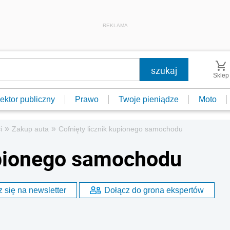
REKLAMA
Sklep
ektor publiczny
Prawo
Twoje pieniądze
Moto
»
»
i
Zakup auta
Cofnięty licznik kupionego samochodu
upionego samochodu
 się na newsletter
Dołącz do grona ekspertów