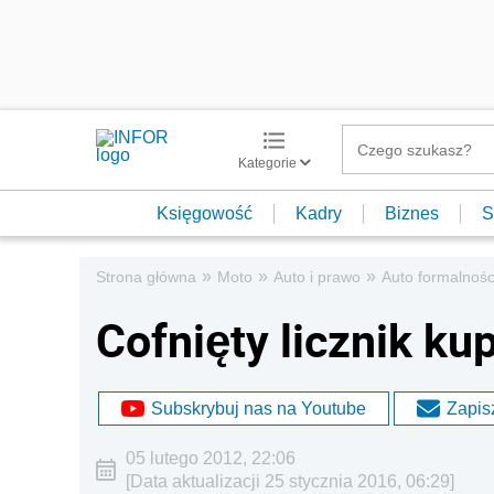
Kategorie
Księgowość
Kadry
Biznes
S
»
»
»
Strona główna
Moto
Auto i prawo
Auto formalnośc
Cofnięty licznik k
Subskrybuj nas na Youtube
Zapisz
05 lutego 2012, 22:06
[Data aktualizacji 25 stycznia 2016, 06:29]