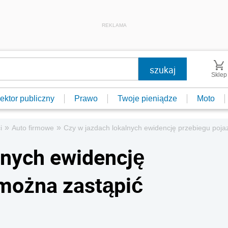
REKLAMA
Sklep
ektor publiczny
Prawo
Twoje pieniądze
Moto
»
»
i
Auto firmowe
Czy w jazdach lokalnych ewidencję przebiegu poja
lnych ewidencję
 można zastąpić