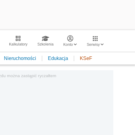
Kalkulatory
Szkolenia
Konto
Serwisy
Nieruchomości
Edukacja
KSeF
zdu można zastąpić ryczałtem