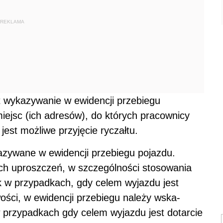
REKLAMA
t wykazywanie w ewidencji przebiegu
iejsc (ich adresów), do których pracownicy
est możliwe przyjęcie ryczałtu.
azywane w ewidencji przebiegu pojazdu.
ych uproszczeń, w szczególności stosowania
k w przypad­kach, gdy celem wyjazdu jest
wości, w ewidencji przebiegu należy wska­
w przypadkach gdy celem wyjazdu jest dotarcie