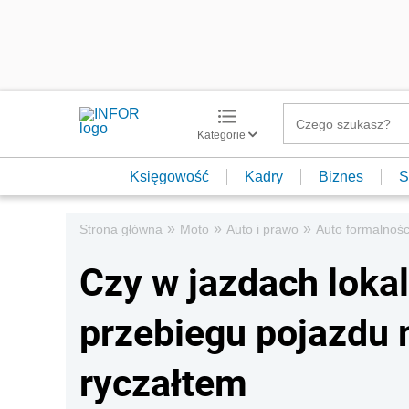
Kategorie
Księgowość
Kadry
Biznes
S
»
»
»
Strona główna
Moto
Auto i prawo
Auto formalnośc
Czy w jazdach loka
przebiegu pojazdu
ryczałtem