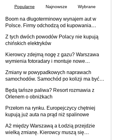
Popularne
Najnowsze
Wybrane
Boom na długoterminowy wynajem aut w
Polsce. Firmy odchodzą od kupowania
samochodów
Z tych dwóch powodów Polacy nie kupują
chińskich elektryków
Kierowcy zdejmą nogę z gazu? Warszawa
wymienia fotoradary i montuje nowe
urządzenia
Zmiany w powypadkowych naprawach
samochodów. Samochód po kolizji ma być
przywrócony do stanu zgodnego z
Będą tańsze paliwa? Resort rozmawia z
technologią producenta
Orlenem o obniżkach
Przełom na rynku. Europejczycy chętniej
kupują już auta na prąd niż spalinowe
A2 między Warszawą a Łodzią przejdzie
wielką zmianę. Kierowcy muszą się
przygotować