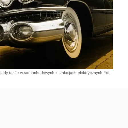
ślady także w samochodowych instalacjach elektrycznych Fot.