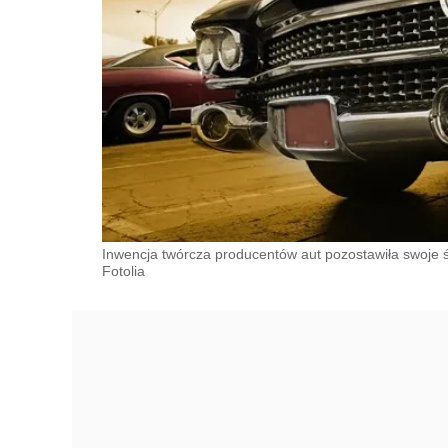
Inwencja twórcza producentów aut pozostawiła swoje 
Fotolia