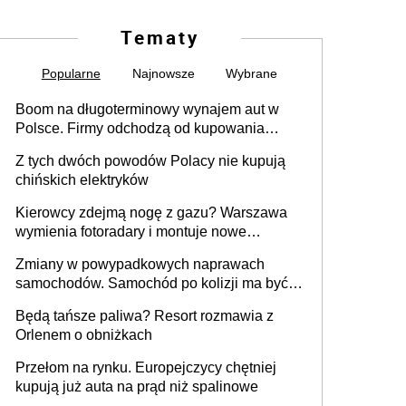
Tematy
Popularne
Najnowsze
Wybrane
Boom na długoterminowy wynajem aut w
Polsce. Firmy odchodzą od kupowania
samochodów
Z tych dwóch powodów Polacy nie kupują
chińskich elektryków
Kierowcy zdejmą nogę z gazu? Warszawa
wymienia fotoradary i montuje nowe
urządzenia
Zmiany w powypadkowych naprawach
samochodów. Samochód po kolizji ma być
przywrócony do stanu zgodnego z
Będą tańsze paliwa? Resort rozmawia z
technologią producenta
Orlenem o obniżkach
Przełom na rynku. Europejczycy chętniej
kupują już auta na prąd niż spalinowe