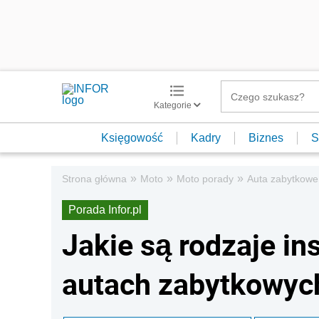
Kategorie
Księgowość
Kadry
Biznes
S
»
»
»
Strona główna
Moto
Moto porady
Auta zabytkowe
Porada Infor.pl
Jakie są rodzaje in
autach zabytkowyc