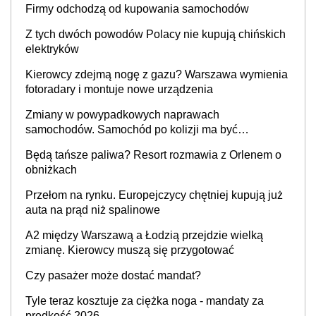
Firmy odchodzą od kupowania samochodów
Z tych dwóch powodów Polacy nie kupują chińskich
elektryków
Kierowcy zdejmą nogę z gazu? Warszawa wymienia
fotoradary i montuje nowe urządzenia
Zmiany w powypadkowych naprawach
samochodów. Samochód po kolizji ma być
przywrócony do stanu zgodnego z technologią
Będą tańsze paliwa? Resort rozmawia z Orlenem o
producenta
obniżkach
Przełom na rynku. Europejczycy chętniej kupują już
auta na prąd niż spalinowe
A2 między Warszawą a Łodzią przejdzie wielką
zmianę. Kierowcy muszą się przygotować
Czy pasażer może dostać mandat?
Tyle teraz kosztuje za ciężka noga - mandaty za
prędkość 2026