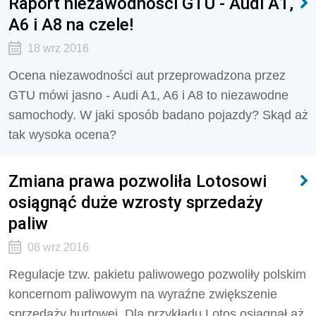
Raport niezawodności GTU - Audi A1,
A6 i A8 na czele!
18 wrz 2016
Ocena niezawodności aut przeprowadzona przez
GTU mówi jasno - Audi A1, A6 i A8 to niezawodne
samochody. W jaki sposób badano pojazdy? Skąd aż
tak wysoka ocena?
Zmiana prawa pozwoliła Lotosowi
osiągnąć duże wzrosty sprzedaży
paliw
08 wrz 2016
Regulacje tzw. pakietu paliwowego pozwoliły polskim
koncernom paliwowym na wyraźne zwiększenie
sprzedaży hurtowej. Dla przykładu Lotos osiągnął aż