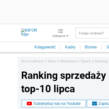
Kategorie
Księgowość
Kadry
Biznes
S
»
»
»
»
Strona główna
Moto
Motonews
Rynek
Ranking 
Ranking sprzedaż
top-10 lipca
Subskrybuj nas na Youtube
Zapisz