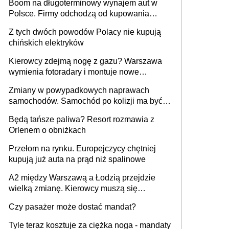
Boom na długoterminowy wynajem aut w
Polsce. Firmy odchodzą od kupowania
samochodów
Z tych dwóch powodów Polacy nie kupują
chińskich elektryków
Kierowcy zdejmą nogę z gazu? Warszawa
wymienia fotoradary i montuje nowe
urządzenia
Zmiany w powypadkowych naprawach
samochodów. Samochód po kolizji ma być
przywrócony do stanu zgodnego z
Będą tańsze paliwa? Resort rozmawia z
technologią producenta
Orlenem o obniżkach
Przełom na rynku. Europejczycy chętniej
kupują już auta na prąd niż spalinowe
A2 między Warszawą a Łodzią przejdzie
wielką zmianę. Kierowcy muszą się
przygotować
Czy pasażer może dostać mandat?
Tyle teraz kosztuje za ciężka noga - mandaty