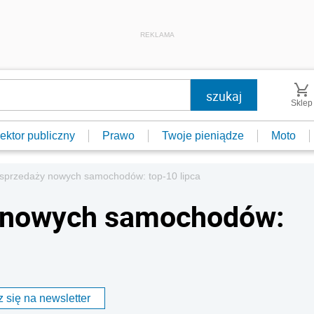
REKLAMA
Sklep
ektor publiczny
Prawo
Twoje pieniądze
Moto
sprzedaży nowych samochodów: top-10 lipca
y nowych samochodów:
 się na newsletter