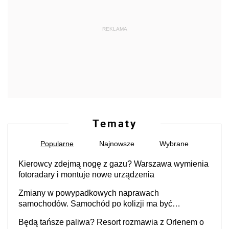
REKLAMA
Tematy
Popularne
Najnowsze
Wybrane
Kierowcy zdejmą nogę z gazu? Warszawa wymienia
fotoradary i montuje nowe urządzenia
Zmiany w powypadkowych naprawach
samochodów. Samochód po kolizji ma być
przywrócony do stanu zgodnego z technologią
Będą tańsze paliwa? Resort rozmawia z Orlenem o
producenta