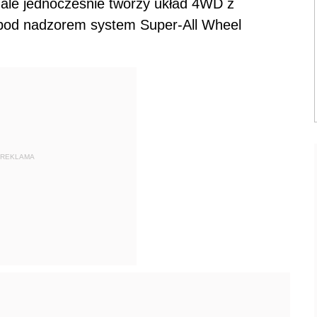
ale jednocześnie tworzy układ 4WD z
i pod nadzorem system Super-All Wheel
REKLAMA