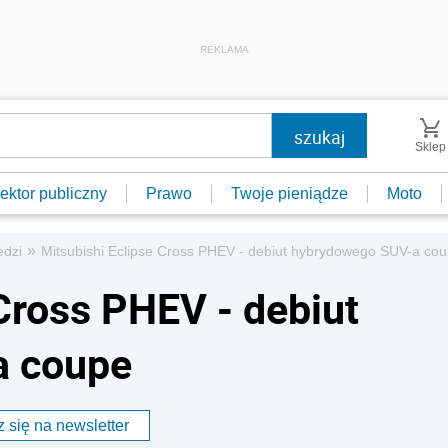
REKLAMA
Sklep
ektor publiczny
Prawo
Twoje pieniądze
Moto
»
edzi
Mitsubishi Eclipse Cross PHEV - debiut hybrydowego SUV-a co
Cross PHEV - debiut
a coupe
 się na newsletter