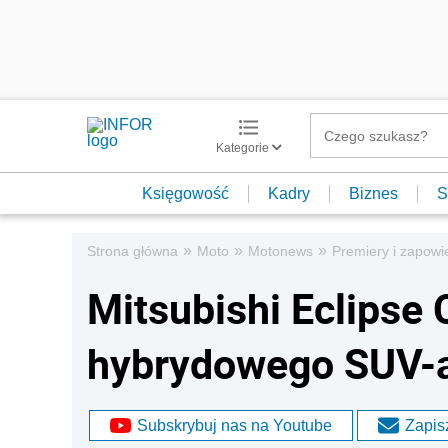
Kategorie
Księgowość
Kadry
Biznes
S
»
»
»
Strona główna
Moto
Motonews
Premiery i zapowi
Mitsubishi Eclipse 
hybrydowego SUV-
Subskrybuj nas na Youtube
Zapisz