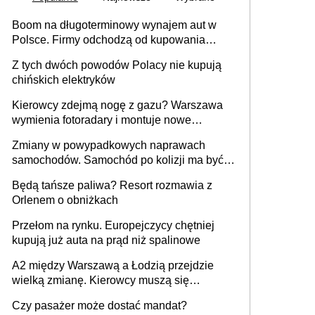
Boom na długoterminowy wynajem aut w
Polsce. Firmy odchodzą od kupowania
samochodów
Z tych dwóch powodów Polacy nie kupują
chińskich elektryków
Kierowcy zdejmą nogę z gazu? Warszawa
wymienia fotoradary i montuje nowe
urządzenia
Zmiany w powypadkowych naprawach
samochodów. Samochód po kolizji ma być
przywrócony do stanu zgodnego z
Będą tańsze paliwa? Resort rozmawia z
technologią producenta
Orlenem o obniżkach
Przełom na rynku. Europejczycy chętniej
kupują już auta na prąd niż spalinowe
A2 między Warszawą a Łodzią przejdzie
wielką zmianę. Kierowcy muszą się
przygotować
Czy pasażer może dostać mandat?