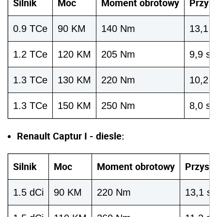
Silnik
Moc
Moment obrotowy
Przysp
0.9 TCe
90 KM
140 Nm
13,1 s
1.2 TCe
120 KM
205 Nm
9,9 s.
1.3 TCe
130 KM
220 Nm
10,2 s
1.3 TCe
150 KM
250 Nm
8,0 s.
Renault Captur I - diesle:
Silnik
Moc
Moment obrotowy
Przyspi
1.5 dCi
90 KM
220 Nm
13,1 s.