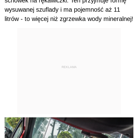
schowek na rękawiczki. Ten przyjmuje formę
wysuwanej szuflady i ma pojemność aż 11
litrów - to więcej niż zgrzewka wody mineralnej!
REKLAMA