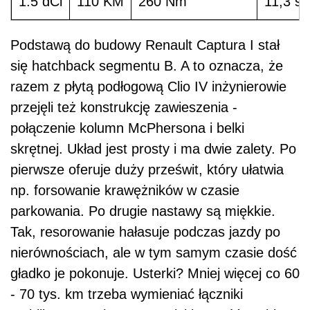
1.5 dCi
110 KM
260 Nm
11,3 s.
Podstawą do budowy Renault Captura I stał
się hatchback segmentu B. A to oznacza, że
razem z płytą podłogową Clio IV inżynierowie
przejęli też konstrukcję zawieszenia -
połączenie kolumn McPhersona i belki
skrętnej. Układ jest prosty i ma dwie zalety. Po
pierwsze oferuje duży prześwit, który ułatwia
np. forsowanie krawężników w czasie
parkowania. Po drugie nastawy są miękkie.
Tak, resorowanie hałasuje podczas jazdy po
nierównościach, ale w tym samym czasie dość
gładko je pokonuje. Usterki? Mniej więcej co 60
- 70 tys. km trzeba wymieniać łączniki