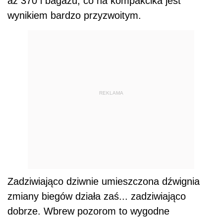
aż 370 l bagażu, co na kompakcika jest
wynikiem bardzo przyzwoitym.
REKLAMA
Zadziwiająco dziwnie umieszczona dźwignia
zmiany biegów działa zaś... zadziwiająco
dobrze. Wbrew pozorom to wygodne