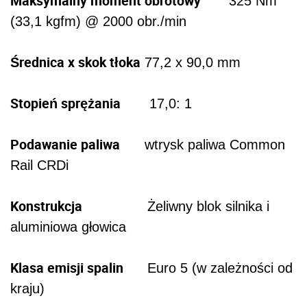
Maksymalny moment obrotowy
325 Nm
(33,1 kgfm) @ 2000 obr./min
Średnica x skok tłoka
77,2 x 90,0 mm
Stopień sprężania
17,0: 1
Podawanie paliwa
wtrysk paliwa Common
Rail CRDi
Konstrukcja
Żeliwny blok silnika i
aluminiowa głowica
Klasa emisji spalin
Euro 5 (w zależności od
kraju)