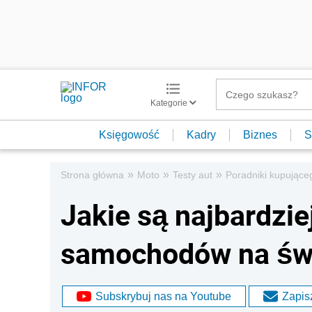
Kategorie
Księgowość
Kadry
Biznes
S
»
»
»
Strona główna
Moto
Testy aut
Poradniki kupujące
Jakie są najbardzie
samochodów na św
Subskrybuj nas na Youtube
Zapisz