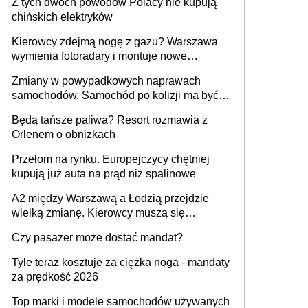
Z tych dwóch powodów Polacy nie kupują
chińskich elektryków
Kierowcy zdejmą nogę z gazu? Warszawa
wymienia fotoradary i montuje nowe
urządzenia
Zmiany w powypadkowych naprawach
samochodów. Samochód po kolizji ma być
przywrócony do stanu zgodnego z
Będą tańsze paliwa? Resort rozmawia z
technologią producenta
Orlenem o obniżkach
Przełom na rynku. Europejczycy chętniej
kupują już auta na prąd niż spalinowe
A2 między Warszawą a Łodzią przejdzie
wielką zmianę. Kierowcy muszą się
przygotować
Czy pasażer może dostać mandat?
Tyle teraz kosztuje za ciężka noga - mandaty
za prędkość 2026
Top marki i modele samochodów używanych