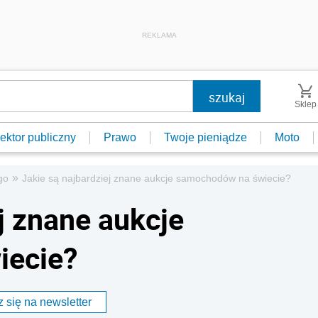
REKLAMA
Sklep
ektor publiczny
Prawo
Twoje pieniądze
Moto
»
go
Jakie są najbardziej znane aukcje samochodów na świecie?
j znane aukcje
iecie?
 się na newsletter