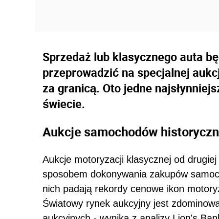
Sprzedaż lub klasycznego auta b
przeprowadzić na specjalnej aukcj
za granicą. Oto jedne najsłynnie
świecie.
Aukcje samochodów historycz
Aukcje motoryzacji klasycznej od drugiej
sposobem dokonywania zakupów samocho
nich padają rekordy cenowe ikon motoryz
Światowy rynek aukcyjny jest zdominow
aukcyjnych - wynika z analizy Lion's Ban