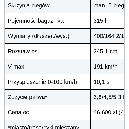
Skrzynia biegów
man. 5-bieg.
Pojemność bagażnika
315 l
Wymiary (dł./szer./wys.)
400/164,2/14
Rozstaw osi
245,1 cm
V-max
191 km/h
Przyspieszenie 0-100 km/h
10,1 s
Zużycie paliwa*
6,8/4,5/5,3 l
Cena od
46 600 zł (43
*miasto/trasa/cykl mieszany