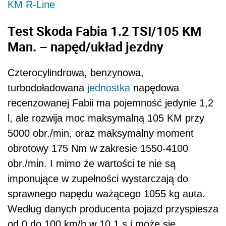
KM R-Line
Test Skoda Fabia 1.2 TSI/105 KM
Man. – napęd/układ jezdny
Czterocylindrowa, benzynowa,
turbodoładowana
jednostka
napędowa
recenzowanej Fabii ma pojemność jedynie 1,2
l, ale rozwija moc maksymalną 105 KM przy
5000 obr./min. oraz maksymalny moment
obrotowy 175 Nm w zakresie 1550-4100
obr./min. I mimo że wartości te nie są
imponujące w zupełności wystarczają do
sprawnego napędu ważącego 1055 kg auta.
Według danych producenta pojazd przyspiesza
od 0 do 100 km/h w 10,1 s i może się