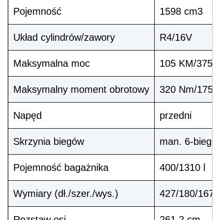
Pojemność
1598 cm3
Układ cylindrów/zawory
R4/16V
Maksymalna moc
105 KM/3750 
Maksymalny moment obrotowy
320 Nm/1750 
Napęd
przedni
Skrzynia biegów
man. 6-bieg.
Pojemność bagażnika
400/1310 l
Wymiary (dł./szer./wys.)
427/180/167,
Rozstaw osi
261,2 cm