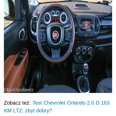
Zobacz też:
Test Chevrolet Orlando 2.0 D 163
KM LTZ: zbyt dobry?