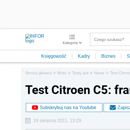
Kategorie
Księgowość
Kadry
Biznes
S
»
»
»
»
Strona główna
Moto
Testy aut
Nowe
Test Citroe
Test Citroen C5: fr
Subskrybuj nas na Youtube
Zapisz
18 sierpnia 2011, 13:29