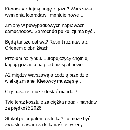
Kierowcy zdejmą nogę z gazu? Warszawa
wymienia fotoradary i montuje nowe
urządzenia
Zmiany w powypadkowych naprawach
samochodów. Samochód po kolizji ma być
przywrócony do stanu zgodnego z
Będą tańsze paliwa? Resort rozmawia z
technologią producenta
Orlenem o obniżkach
Przełom na rynku. Europejczycy chętniej
kupują już auta na prąd niż spalinowe
A2 między Warszawą a Łodzią przejdzie
wielką zmianę. Kierowcy muszą się
przygotować
Czy pasażer może dostać mandat?
Tyle teraz kosztuje za ciężka noga - mandaty
za prędkość 2026
Stukot po odpaleniu silnika? To może być
zwiastun awarii za kilkanaście tysięcy