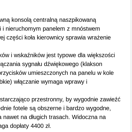
ywną konsolą centralną naszpikowaną
mi i nieruchomym panelem z mnóstwem
 części koła kierownicy sprawia wrażenie
ków i wskaźników jest typowe dla większości
ączania sygnału dźwiękowego (klakson
przycisków umieszczonych na panelu w kole
ybkie) włączanie wymaga wprawy i
ystarczająco przestronny, by wygodnie zawieźć
dnie fotele są obszerne i bardzo wygodne,
 nawet na długich trasach. Widoczna na
ga dopłaty 4400 zł.