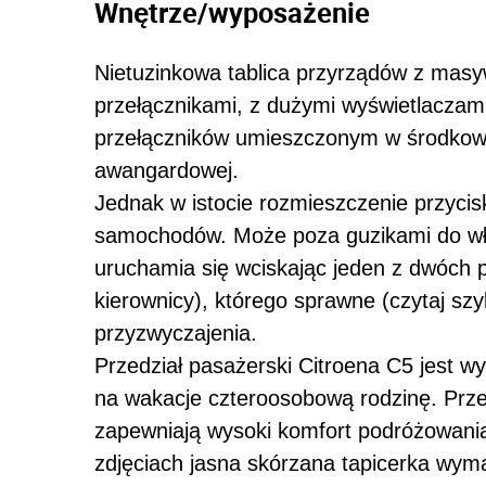
Wnętrze/wyposażenie
Nietuzinkowa tablica przyrządów z mas
przełącznikami, z dużymi wyświetlacza
przełączników umieszczonym w środkowej
awangardowej.
Jednak w istocie rozmieszczenie przycis
samochodów. Może poza guzikami do wł
uruchamia się wciskając jeden z dwóch 
kierownicy), którego sprawne (czytaj sz
przyzwyczajenia.
Przedział pasażerski Citroena C5 jest w
na wakacje czteroosobową rodzinę. Prze
zapewniają wysoki komfort podróżowania
zdjęciach jasna skórzana tapicerka wyma