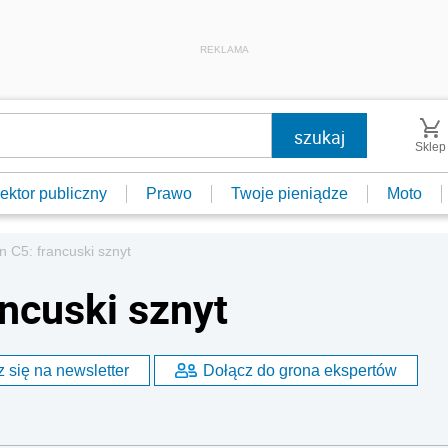
REKLAMA
Sklep
ektor publiczny
Prawo
Twoje pieniądze
Moto
n C5: francuski sznyt
ancuski sznyt
 się na newsletter
Dołącz do grona ekspertów