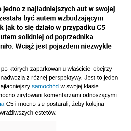
o jedno z najładniejszych aut w swojej
rzestała być autem wzbudzającym
 jak to się działo w przypadku C5
 autem solidniej od poprzednika
iło. Wciąż jest pojazdem niezwykle
po których zaparkowaniu właściciel obejrzy
ę nadwozia z różnej perspektywy. Jest to jeden
najładniejszy
samochód
w swojej klasie.
ć mocno zirytowani komentarzami odnoszącymi
na
C5 i mocno się postarali, żeby kolejna
wrażliwszych estetów.