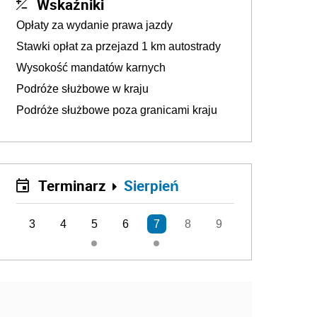
Wskaźniki
Opłaty za wydanie prawa jazdy
Stawki opłat za przejazd 1 km autostrady
Wysokość mandatów karnych
Podróże służbowe w kraju
Podróże służbowe poza granicami kraju
Terminarz
Sierpień
3
4
5
6
7
8
9