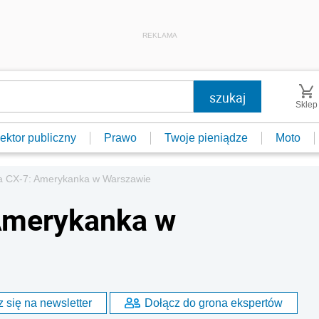
REKLAMA
Sklep
ektor publiczny
Prawo
Twoje pieniądze
Moto
a CX-7: Amerykanka w Warszawie
Amerykanka w
 się na newsletter
Dołącz do grona ekspertów