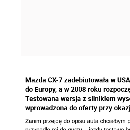
Mazda CX-7 zadebiutowała w USA w
do Europy, a w 2008 roku rozpocz
Testowana wersja z silnikiem wy
wprowadzona do oferty przy okazji
Zanim przejdę do opisu auta chciałbym p
przypadło mi do gustu – jazdy testowe b