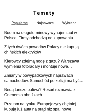
Tematy
Popularne
Najnowsze
Wybrane
Boom na długoterminowy wynajem aut w
Polsce. Firmy odchodzą od kupowania
samochodów
Z tych dwóch powodów Polacy nie kupują
chińskich elektryków
Kierowcy zdejmą nogę z gazu? Warszawa
wymienia fotoradary i montuje nowe
urządzenia
Zmiany w powypadkowych naprawach
samochodów. Samochód po kolizji ma być
przywrócony do stanu zgodnego z
Będą tańsze paliwa? Resort rozmawia z
technologią producenta
Orlenem o obniżkach
Przełom na rynku. Europejczycy chętniej
kupują już auta na prąd niż spalinowe