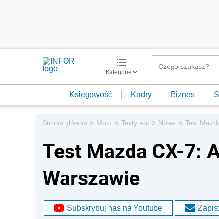
Kategorie
Księgowość
Kadry
Biznes
S
»
»
»
»
Strona główna
Moto
Testy aut
Nowe
Test Mazd
Test Mazda CX-7: 
Warszawie
Subskrybuj nas na Youtube
Zapisz