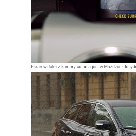
Ekran widoku z kamery cofania jest w Maździe zdecy