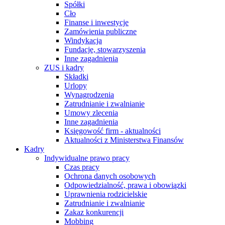
Spółki
Cło
Finanse i inwestycje
Zamówienia publiczne
Windykacja
Fundacje, stowarzyszenia
Inne zagadnienia
ZUS i kadry
Składki
Urlopy
Wynagrodzenia
Zatrudnianie i zwalnianie
Umowy zlecenia
Inne zagadnienia
Księgowość firm - aktualności
Aktualności z Ministerstwa Finansów
Kadry
Indywidualne prawo pracy
Czas pracy
Ochrona danych osobowych
Odpowiedzialność, prawa i obowiązki
Uprawnienia rodzicielskie
Zatrudnianie i zwalnianie
Zakaz konkurencji
Mobbing