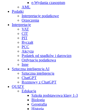
e-Wydania czasopism
AML
Podatki
Interpretacje podatkowe
Orzeczenia
Interpretacje
VAT
CIT
PIT
Ryczałt
PCC
Akcyza
Podatek od spadków i darowizn
Ordynacja podatkowa
Inne
Sztuczna inteligencja AI
Sztuczna inteligencja
ChatGPT
Rozmowy z ChatGPT
QUIZY
Edukacja
Szkoła podstawowa klasy 1-3
Biologia
Geografia
Historia