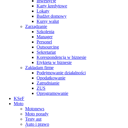
Inwestycje
Karty kredytowe
Lokaty
Budżet domowy
Kursy walut
Zarządzanie
Szkolenia
Manager
Personel
Outsourcing
Sekretariat
Korespondencja w biznesie
Etykieta w biznesie
Zakładam firmę
Podejmowanie działalności
Opodatkowanie
Zatrudnianie
ZUS
Oprogramowanie
KSeF
Moto
Motonews
Moto porady
Testy aut
Auto i prawo