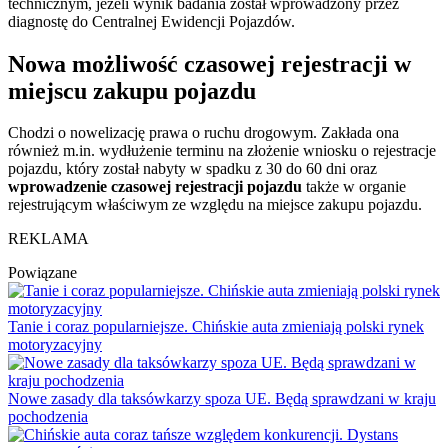
technicznym, jeżeli wynik badania został wprowadzony przez
diagnostę do Centralnej Ewidencji Pojazdów.
Nowa możliwość czasowej rejestracji w
miejscu zakupu pojazdu
Chodzi o nowelizację prawa o ruchu drogowym. Zakłada ona
również m.in. wydłużenie terminu na złożenie wniosku o rejestracje
pojazdu, który został nabyty w spadku z 30 do 60 dni oraz
wprowadzenie czasowej rejestracji pojazdu
także w organie
rejestrującym właściwym ze względu na miejsce zakupu pojazdu.
REKLAMA
Powiązane
Tanie i coraz popularniejsze. Chińskie auta zmieniają polski rynek
motoryzacyjny
Nowe zasady dla taksówkarzy spoza UE. Będą sprawdzani w kraju
pochodzenia