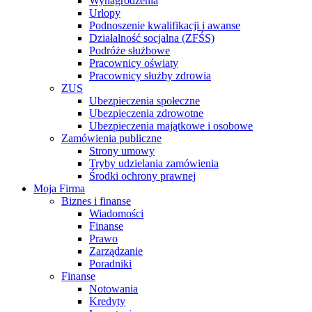
Wynagrodzenia
Urlopy
Podnoszenie kwalifikacji i awanse
Działalność socjalna (ZFŚS)
Podróże służbowe
Pracownicy oświaty
Pracownicy służby zdrowia
ZUS
Ubezpieczenia społeczne
Ubezpieczenia zdrowotne
Ubezpieczenia majątkowe i osobowe
Zamówienia publiczne
Strony umowy
Tryby udzielania zamówienia
Środki ochrony prawnej
Moja Firma
Biznes i finanse
Wiadomości
Finanse
Prawo
Zarządzanie
Poradniki
Finanse
Notowania
Kredyty