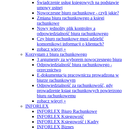
Świadczenie usług księgowych na podstawie
umowy ustnej
Nowoczesne biuro rachunkowe - czyli jakie?
Zmiana biura rachunkowego a księgi
rachunkowe
Nowy jednolity plik kontrolny a
odpowiedzialność biura rachunkowego
Czy biuro rachunkowe musi udzielić
komornikowi informacji o klientach?
zobacz więcej »
Korzystam z biura rachunkowego
3 argumenty za wyborem nowoczesnego biura
Odpowiedzialność biura rachunkowego -
orzecznictwo
E-dokumentacja pracownicza prowadzona w
biurze rachunkowym
Odpowiedzialność za rachunkowość, gdy
prowadzenie ksiąg rachunkowych powierzono
biuru rachunkowemu
zobacz więcej »
INFORLEX
INFORLEX Biuro Rachunkowe
INFORLEX Księgowość
INFORLEX Księgowość i Kadry
INFORLEX Biznes