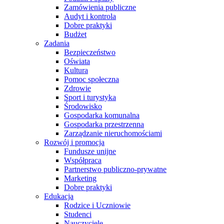
Zamówienia publiczne
Audyt i kontrola
Dobre praktyki
Budżet
Zadania
Bezpieczeństwo
Oświata
Kultura
Pomoc społeczna
Zdrowie
Sport i turystyka
Środowisko
Gospodarka komunalna
Gospodarka przestrzenna
Zarządzanie nieruchomościami
Rozwój i promocja
Fundusze unijne
Współpraca
Partnerstwo publiczno-prywatne
Marketing
Dobre praktyki
Edukacja
Rodzice i Uczniowie
Studenci
Nauczyciele