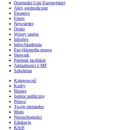
Dzienniki Unii Europejskiej
Akty ujednolicone
Eksperci
Firmy
Newsletter
Druki
Wzory umów
Inforlex
InforAkademia
Encyklopedia prawa
Słownik
Paremie łacińskie
Aktualności z MF
Szkolenia
Księgowość
Kadry
Biznes
Sektor publiczny
Prawo
Twoje pieniądze
Moto
Nieruchomości
Edukacja
KSeF