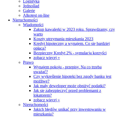
Logistyka
Jednoślad
Galerie
Alkotest on-line
Nieruchomości
Wiadomości
Zakup kawalerki w 2023 roku. Sprawdzamy, czy
warto
Koszty utrzymania mieszkania 2023
Kredyt hipoteczny a wynajem. Co się bardziej
opłaca?
Bezpieczny Kredyt 2% - symulacja korzyści
zobacz więcej »
Prawo
Wynajem pokoju - przepisy. Na co trzeba
uważać?
Czy wykreślenie hipoteki bez zgody banku jest
możliwe?
Jak mały deweloper może obniżyć podatki?
Jak się zabezpieczyć przed problemami z
lokatorem?
zobacz więcej »
Nieruchomości
Jakich błędów unikać przy inwestowaniu w
mieszkania?