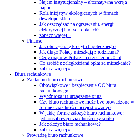
Najem instytucjonalny – alternatywna wersja
najmu
Rola inicjatyw ekologicznych w firmach
deweloperskich
Jak oszczędzać na ogrzewaniu, energii
elektrycznej i innych opłatach?
zobacz więcej »
Finanse
Jak obniżyć ratę kredytu hipotecznego?
Jak długo Polacy mieszkają z rodzicami?
Ceny prądu w Polsce na przestrzeni 20 lat
Co zrobić z zaległościami opłat za mieszkanie?
zobacz więcej »
Biura rachunkowe
Zakładam biuro rachunkowe
Obowiązkowe ubezpieczenie OC biura
rachunkowego
Wybór lokalu i urządzenie biura
Czy biuro rachunkowe może być prowadzone w
formie działalności nierejestrowanej?
W jakiej formie założyć biuro rachunkowe:
jednoosobowej działalności czy spółki
Jak założyć biuro rachunkowe?
zobacz więcej »
Prowadzę biuro rachunkowe