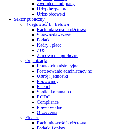
Zwolnienia od pracy
Urlop bezpłatny
Urlop ojcowski
Sektor publiczny
Księgowość budżetowa
Rachunkowość budżetowa
Sprawozdawczość
Podatki
Kadry i płace
ZUS
Zamówienia publiczne
Organizacja
Prawo administracyjne
Postępowanie administracyjne
Ustrój i jednostki
Pracownicy
Klienci
Spółka komunalna
RODO
Compliance
Prawo wodne
Orzeczenia
Finanse
Rachunkowość budżetowa
Podatki i opłaty