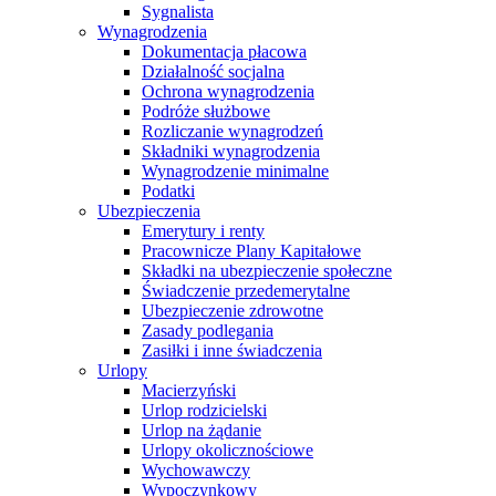
Sygnalista
Wynagrodzenia
Dokumentacja płacowa
Działalność socjalna
Ochrona wynagrodzenia
Podróże służbowe
Rozliczanie wynagrodzeń
Składniki wynagrodzenia
Wynagrodzenie minimalne
Podatki
Ubezpieczenia
Emerytury i renty
Pracownicze Plany Kapitałowe
Składki na ubezpieczenie społeczne
Świadczenie przedemerytalne
Ubezpieczenie zdrowotne
Zasady podlegania
Zasiłki i inne świadczenia
Urlopy
Macierzyński
Urlop rodzicielski
Urlop na żądanie
Urlopy okolicznościowe
Wychowawczy
Wypoczynkowy