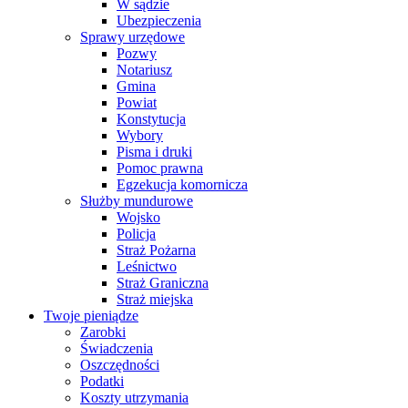
W sądzie
Ubezpieczenia
Sprawy urzędowe
Pozwy
Notariusz
Gmina
Powiat
Konstytucja
Wybory
Pisma i druki
Pomoc prawna
Egzekucja komornicza
Służby mundurowe
Wojsko
Policja
Straż Pożarna
Leśnictwo
Straż Graniczna
Straż miejska
Twoje pieniądze
Zarobki
Świadczenia
Oszczędności
Podatki
Koszty utrzymania