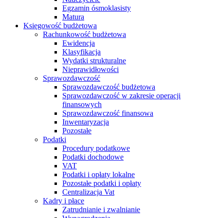
Egzamin ósmoklasisty
Matura
Księgowość budżetowa
Rachunkowość budżetowa
Ewidencja
Klasyfikacja
Wydatki strukturalne
Nieprawidłowości
Sprawozdawczość
Sprawozdawczość budżetowa
Sprawozdawczość w zakresie operacji
finansowych
Sprawozdawczość finansowa
Inwentaryzacja
Pozostałe
Podatki
Procedury podatkowe
Podatki dochodowe
VAT
Podatki i opłaty lokalne
Pozostałe podatki i opłaty
Centralizacja Vat
Kadry i płace
Zatrudnianie i zwalnianie