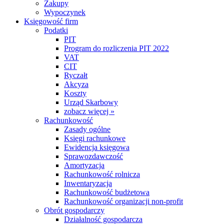
Zakupy
Wypoczynek
Księgowość firm
Podatki
PIT
Program do rozliczenia PIT 2022
VAT
CIT
Ryczałt
Akcyza
Koszty
Urząd Skarbowy
zobacz więcej »
Rachunkowość
Zasady ogólne
Księgi rachunkowe
Ewidencja księgowa
Sprawozdawczość
Amortyzacja
Rachunkowość rolnicza
Inwentaryzacja
Rachunkowość budżetowa
Rachunkowość organizacji non-profit
Obrót gospodarczy
Działalność gospodarcza