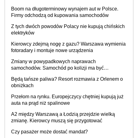
Boom na długoterminowy wynajem aut w Polsce.
Firmy odchodzą od kupowania samochodów
Z tych dwóch powodów Polacy nie kupują chińskich
elektryków
Kierowcy zdejmą nogę z gazu? Warszawa wymienia
fotoradary i montuje nowe urządzenia
Zmiany w powypadkowych naprawach
samochodów. Samochód po kolizji ma być
przywrócony do stanu zgodnego z technologią
Będą tańsze paliwa? Resort rozmawia z Orlenem o
producenta
obniżkach
Przełom na rynku. Europejczycy chętniej kupują już
auta na prąd niż spalinowe
A2 między Warszawą a Łodzią przejdzie wielką
zmianę. Kierowcy muszą się przygotować
Czy pasażer może dostać mandat?