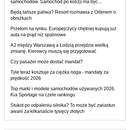
samochodów. Samochód po kolizji ma być
przywrócony do stanu zgodnego z technologią
Będą tańsze paliwa? Resort rozmawia z Orlenem o
producenta
obniżkach
Przełom na rynku. Europejczycy chętniej kupują już
auta na prąd niż spalinowe
A2 między Warszawą a Łodzią przejdzie wielką
zmianę. Kierowcy muszą się przygotować
Czy pasażer może dostać mandat?
Tyle teraz kosztuje za ciężka noga - mandaty za
prędkość 2026
Top marki i modele samochodów używanych 2026.
Kia Sportage na czele rankingu
Stukot po odpaleniu silnika? To może być zwiastun
awarii za kilkanaście tysięcy złotych