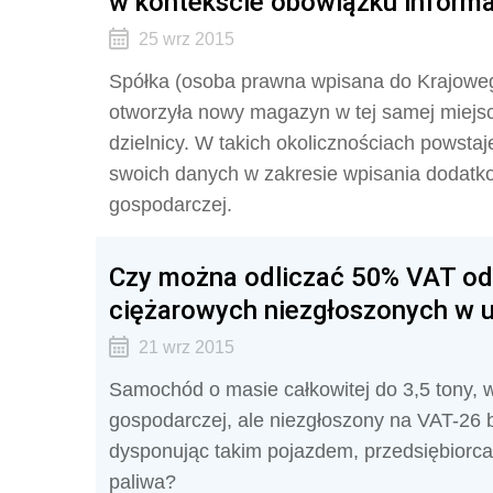
w kontekście obowiązku informa
25 wrz 2015
Spółka (osoba prawna wpisana do Krajoweg
otworzyła nowy magazyn w tej samej miejsco
dzielnicy. W takich okolicznościach powstaj
swoich danych w zakresie wpisania dodatk
gospodarczej.
Czy można odliczać 50% VAT o
ciężarowych niezgłoszonych w 
21 wrz 2015
Samochód o masie całkowitej do 3,5 tony, w
gospodarczej, ale niezgłoszony na VAT-26 
dysponując takim pojazdem, przedsiębiorc
paliwa?