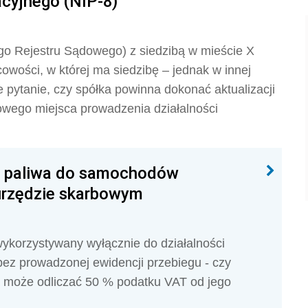
cyjnego (NIP-8)
o Rejestru Sądowego) z siedzibą w mieście X
wości, w której ma siedzibę – jednak w innej
e pytanie, czy spółka powinna dokonać aktualizacji
owego miejsca prowadzenia działalności
d paliwa do samochodów
urzędzie skarbowym
ykorzystywany wyłącznie do działal­ności
bez prowadzonej ewidencji przebiegu - czy
a może odliczać 50 % podatku VAT od jego