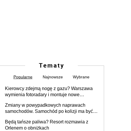
Tematy
Popularne
Najnowsze
Wybrane
Kierowcy zdejmą nogę z gazu? Warszawa
wymienia fotoradary i montuje nowe
urządzenia
Zmiany w powypadkowych naprawach
samochodów. Samochód po kolizji ma być
przywrócony do stanu zgodnego z
Będą tańsze paliwa? Resort rozmawia z
technologią producenta
Orlenem o obniżkach