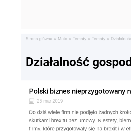
»
»
»
»
Strona główna
Moto
Tematy
Tematy
Działalnoś
Działalność gospo
Polski biznes nieprzygotowany n
25 mar 2019
Do dziś wiele firm nie podjęło żadnych kro
skutkami brexitu bez umowy. Niestety, bier
firmy, które przygotowały się na brexit i w