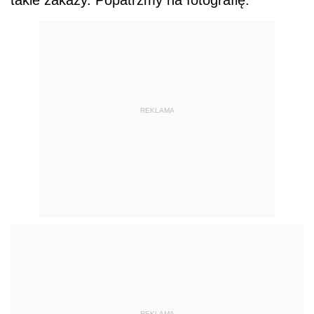
takie zakazy. Popatrzmy na fotografię:
REKLAMA
REKLAMA