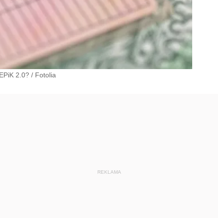
CEPiK 2.0?
/
Fotolia