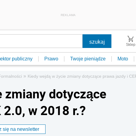
REKLAMA
Sklep
ektor publiczny
Prawo
Twoje pieniądze
Moto
»
Formalności
Kiedy wejdą w życie zmiany dotyczące prawa jazdy i CEP
e zmiany dotyczące
 2.0, w 2018 r.?
 się na newsletter