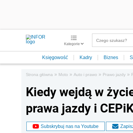
Kategorie
Księgowość
Kadry
Biznes
S
»
»
»
»
Strona główna
Moto
Auto i prawo
Prawo jazdy
Kiedy wejdą w życi
prawa jazdy i CEPiK
Subskrybuj nas na Youtube
Zapisz