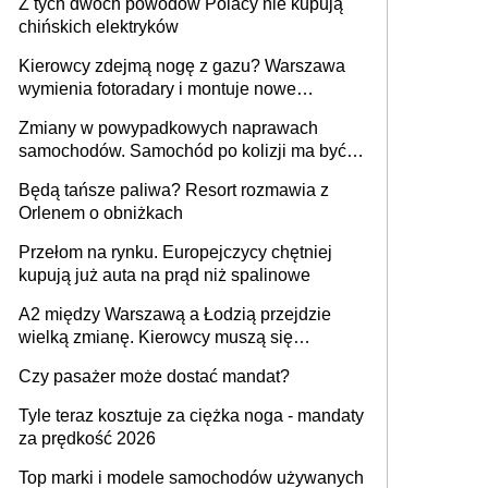
Z tych dwóch powodów Polacy nie kupują
chińskich elektryków
Kierowcy zdejmą nogę z gazu? Warszawa
wymienia fotoradary i montuje nowe
urządzenia
Zmiany w powypadkowych naprawach
samochodów. Samochód po kolizji ma być
przywrócony do stanu zgodnego z
Będą tańsze paliwa? Resort rozmawia z
technologią producenta
Orlenem o obniżkach
Przełom na rynku. Europejczycy chętniej
kupują już auta na prąd niż spalinowe
A2 między Warszawą a Łodzią przejdzie
wielką zmianę. Kierowcy muszą się
przygotować
Czy pasażer może dostać mandat?
Tyle teraz kosztuje za ciężka noga - mandaty
za prędkość 2026
Top marki i modele samochodów używanych