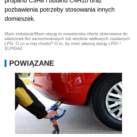
propanu C3H8 i butanu C4H10 oraz
pozbawienia potrzeby stosowania innych
domieszek.
Mam instalacje/Mam stację to nowatorska oferta skierowana do
właścicieli flot samochodowych lub wózków widłowych zasilanych
LPG. O co w niej chodzi? O to, by mieć własną stację LPG!
/
ELPIGAZ
POWIĄZANE