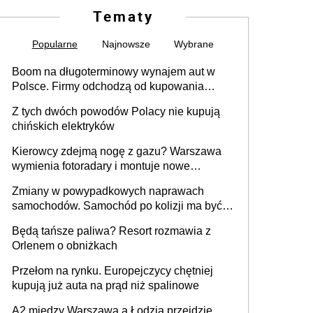
Tematy
Popularne
Najnowsze
Wybrane
Boom na długoterminowy wynajem aut w
Polsce. Firmy odchodzą od kupowania
samochodów
Z tych dwóch powodów Polacy nie kupują
chińskich elektryków
Kierowcy zdejmą nogę z gazu? Warszawa
wymienia fotoradary i montuje nowe
urządzenia
Zmiany w powypadkowych naprawach
samochodów. Samochód po kolizji ma być
przywrócony do stanu zgodnego z
Będą tańsze paliwa? Resort rozmawia z
technologią producenta
Orlenem o obniżkach
Przełom na rynku. Europejczycy chętniej
kupują już auta na prąd niż spalinowe
A2 między Warszawą a Łodzią przejdzie