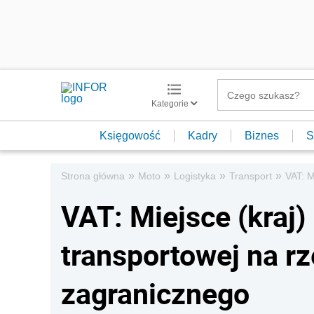
Kategorie
Księgowość
Kadry
Biznes
S
»
»
»
»
Strona główna
Moto
Logistyka
Transport
VAT: M
VAT: Miejsce (kraj
transportowej na r
zagranicznego