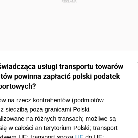
świadcząca usługi transportu towarów
tów powinna zapłacić polski podatek
sportowych?
rów na rzecz kontrahentów (podmiotów
 siedzibą poza granicami Polski.
alizowane na różnych transach; możliwe są
ę w całości an terytorium Polski; transport
ństwem UE; transport spoza
UE
do UE;