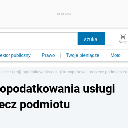
REKLAMA
Sklep
ektor publiczny
Prawo
Twoje pieniądze
Moto
iejsce (kraj) opodatkowania usługi transportowej na rzecz podmiotu z
) opodatkowania usługi
zecz podmiotu