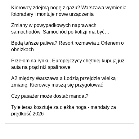
Kierowcy zdejmą nogę z gazu? Warszawa wymienia
fotoradary i montuje nowe urządzenia
Zmiany w powypadkowych naprawach
samochodów. Samochód po kolizji ma być
przywrócony do stanu zgodnego z technologią
Będą tańsze paliwa? Resort rozmawia z Orlenem o
producenta
obniżkach
Przełom na rynku. Europejczycy chętniej kupują już
auta na prąd niż spalinowe
A2 między Warszawą a Łodzią przejdzie wielką
zmianę. Kierowcy muszą się przygotować
Czy pasażer może dostać mandat?
Tyle teraz kosztuje za ciężka noga - mandaty za
prędkość 2026