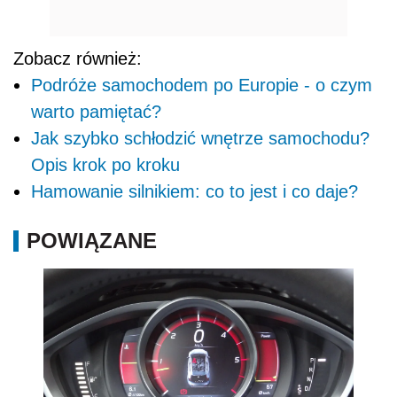
Zobacz również:
Podróże samochodem po Europie - o czym
warto pamiętać?
Jak szybko schłodzić wnętrze samochodu?
Opis krok po kroku
Hamowanie silnikiem: co to jest i co daje?
POWIĄZANE