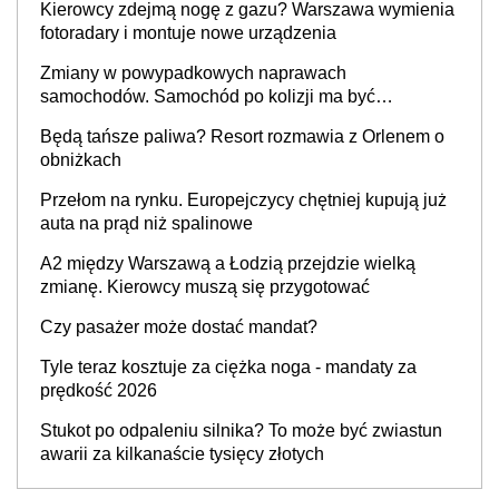
Kierowcy zdejmą nogę z gazu? Warszawa wymienia
fotoradary i montuje nowe urządzenia
Zmiany w powypadkowych naprawach
samochodów. Samochód po kolizji ma być
przywrócony do stanu zgodnego z technologią
Będą tańsze paliwa? Resort rozmawia z Orlenem o
producenta
obniżkach
Przełom na rynku. Europejczycy chętniej kupują już
auta na prąd niż spalinowe
A2 między Warszawą a Łodzią przejdzie wielką
zmianę. Kierowcy muszą się przygotować
Czy pasażer może dostać mandat?
Tyle teraz kosztuje za ciężka noga - mandaty za
prędkość 2026
Stukot po odpaleniu silnika? To może być zwiastun
awarii za kilkanaście tysięcy złotych