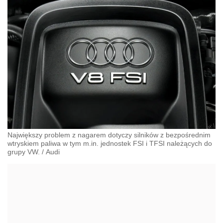
Największy problem z nagarem dotyczy silników z bezpośrednim
wtryskiem paliwa w tym m.in. jednostek FSI i TFSI należących do
grupy VW.
/
Audi