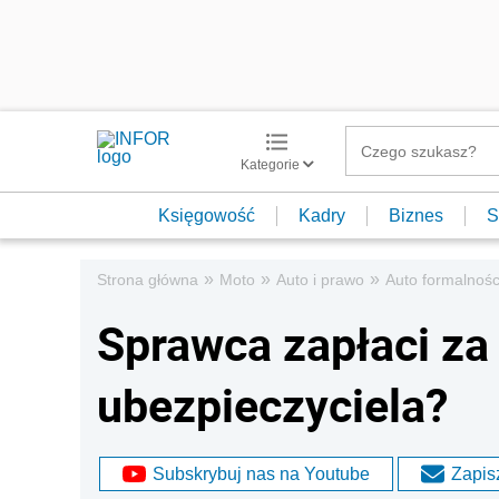
Kategorie
Księgowość
Kadry
Biznes
S
»
»
»
Strona główna
Moto
Auto i prawo
Auto formalnośc
Sprawca zapłaci z
ubezpieczyciela?
Subskrybuj nas na Youtube
Zapisz