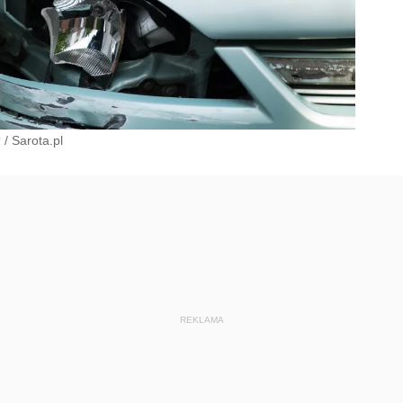
?
/
Sarota.pl