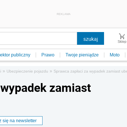
REKLAMA
Sklep
ektor publiczny
Prawo
Twoje pieniądze
Moto
»
»
i
Ubezpieczenie pojazdu
Sprawca zapłaci za wypadek zamiast ube
a wypadek zamiast
 się na newsletter