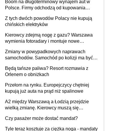
Boom na długoterminowy wynajem aut w
Polsce. Firmy odchodzą od kupowania
samochodów
Z tych dwóch powodów Polacy nie kupują
chińskich elektryków
Kierowcy zdejmą nogę z gazu? Warszawa
wymienia fotoradary i montuje nowe
urządzenia
Zmiany w powypadkowych naprawach
samochodów. Samochód po kolizji ma być
przywrócony do stanu zgodnego z
Będą tańsze paliwa? Resort rozmawia z
technologią producenta
Orlenem o obniżkach
Przełom na rynku. Europejczycy chętniej
kupują już auta na prąd niż spalinowe
A2 między Warszawą a Łodzią przejdzie
wielką zmianę. Kierowcy muszą się
przygotować
Czy pasażer może dostać mandat?
Tyle teraz kosztuje za ciężka noga - mandaty