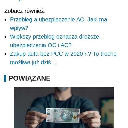
Zobacz również:
Przebieg a ubezpieczenie AC. Jaki ma
wpływ?
Większy przebieg oznacza droższe
ubezpieczenia OC i AC?
Zakup auta bez PCC w 2020 r.? To trochę
możliwe już dziś…
POWIĄZANE