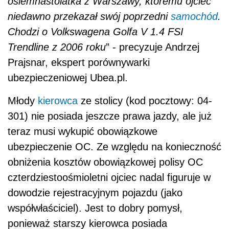
osiemnastolatka z Warszawy, któremu ojciec
niedawno przekazał swój poprzedni
samochód
.
Chodzi o Volkswagena Golfa V 1.4 FSI
Trendline z 2006 roku
” - precyzuje Andrzej
Prajsnar, ekspert porównywarki
ubezpieczeniowej Ubea.pl.
Młody
kierowca
ze stolicy (kod pocztowy: 04-
301) nie posiada jeszcze prawa jazdy, ale już
teraz musi wykupić obowiązkowe
ubezpieczenie OC. Ze względu na konieczność
obniżenia kosztów obowiązkowej polisy OC
czterdziestoośmioletni ojciec nadal figuruje w
dowodzie rejestracyjnym pojazdu (jako
współwłaściciel). Jest to dobry pomysł,
ponieważ starszy kierowca posiada