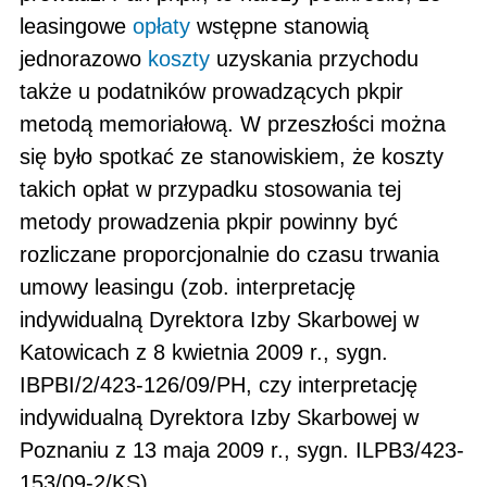
leasingowe
opłaty
wstęp­ne stanowią
jednorazowo
koszty
uzyskania przychodu
także u podatników prowadzących pkpir
metodą memoria­łową. W przeszłości można
się było spotkać ze stanowiskiem, że koszty
takich opłat w przypadku stosowania tej
metody prowadzenia pkpir powinny być
rozliczane proporcjonalnie do czasu trwania
umowy leasingu (zob. interpre­tację
indywidualną Dyrektora Izby Skarbowej w
Katowicach z 8 kwietnia 2009 r., sygn.
IBPBI/2/423-126/09/PH, czy interpretację
indywidualną Dyrektora Izby Skarbowej w
Poznaniu z 13 maja 2009 r., sygn. ILPB3/423-
153/09-2/KS).